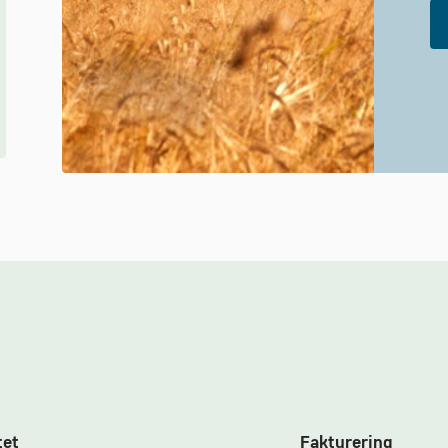
tet
Fakturering