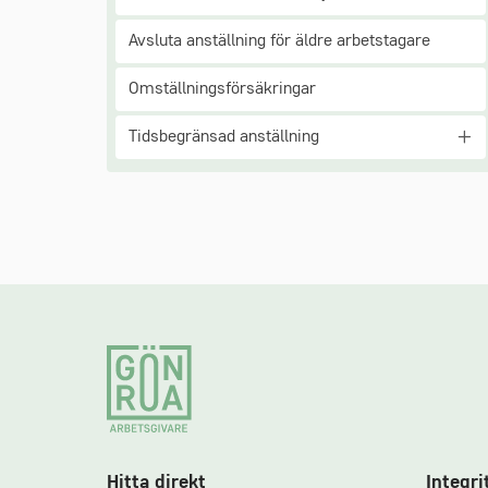
Avsluta anställning för äldre arbetstagare
Omställningsförsäkringar
Tidsbegränsad anställning
Footer
Hitta direkt
Integri