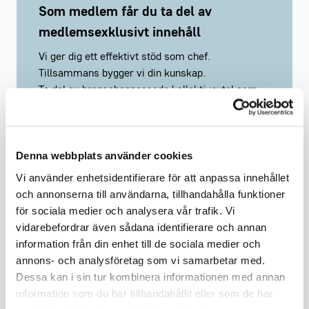
Som medlem får du ta del av
medlemsexklusivt innehåll
Vi ger dig ett effektivt stöd som chef.
Tillsammans bygger vi din kunskap.
Ta del av branschanpassade kollektivavtal som
underlättar vardagen.
Saknar du ett webbkonto?
Registrera här
Denna webbplats använder cookies
Vi använder enhetsidentifierare för att anpassa innehållet
och annonserna till användarna, tillhandahålla funktioner
för sociala medier och analysera vår trafik. Vi
vidarebefordrar även sådana identifierare och annan
Håll mig inloggad
Glömt lösenord?
information från din enhet till de sociala medier och
annons- och analysföretag som vi samarbetar med.
Dessa kan i sin tur kombinera informationen med annan
Logga in
information som du har tillhandahållit eller som de har