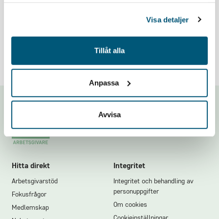
samlat in när du har använt deras tjänster.
Problem med inloggningen? Mejla oss på
Visa detaljer
medlemsregistret@grona.org
.
Tillåt alla
Anpassa
Footer
Avvisa
Hitta direkt
Integritet
Arbetsgivarstöd
Integritet och behandling av
personuppgifter
Fokusfrågor
Om cookies
Medlemskap
Cookieinställningar