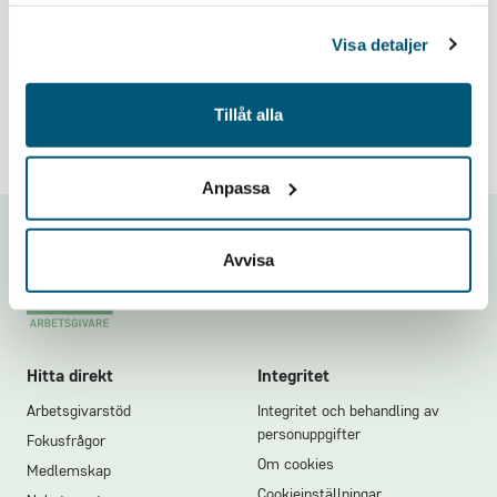
samlat in när du har använt deras tjänster.
Problem med inloggningen? Mejla oss på
Visa detaljer
medlemsregistret@grona.org
.
Tillåt alla
Anpassa
Footer
Avvisa
Hitta direkt
Integritet
Arbetsgivarstöd
Integritet och behandling av
personuppgifter
Fokusfrågor
Om cookies
Medlemskap
Cookieinställningar