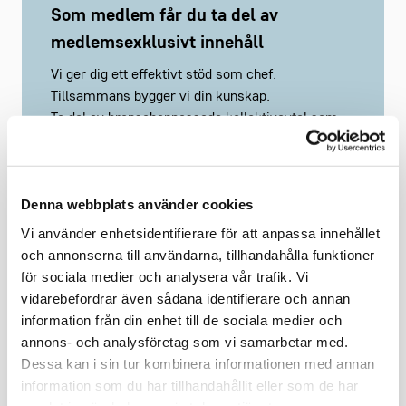
Som medlem får du ta del av
medlemsexklusivt innehåll
Vi ger dig ett effektivt stöd som chef.
Tillsammans bygger vi din kunskap.
Ta del av branschanpassade kollektivavtal som
underlättar vardagen.
Saknar du ett webbkonto?
Registrera här
Denna webbplats använder cookies
Vi använder enhetsidentifierare för att anpassa innehållet
och annonserna till användarna, tillhandahålla funktioner
för sociala medier och analysera vår trafik. Vi
vidarebefordrar även sådana identifierare och annan
Håll mig inloggad
Glömt lösenord?
information från din enhet till de sociala medier och
annons- och analysföretag som vi samarbetar med.
Dessa kan i sin tur kombinera informationen med annan
Logga in
information som du har tillhandahållit eller som de har