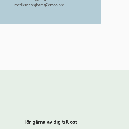
medlemsregistret@grona.org
.
Hör gärna av dig till oss