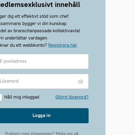
edlemsexklusivt innehåll
 ger dig ett effektivt stöd som chef.
llsammans bygger vi din kunskap.
 del av branschanpassade kollektivavtal
m underlättar vardagen.
knar du ett webbkonto?
Registrera här
Håll mig inloggad
Glömt lösenord?
Logga in
Problem med inloggningen? Mejla oss på