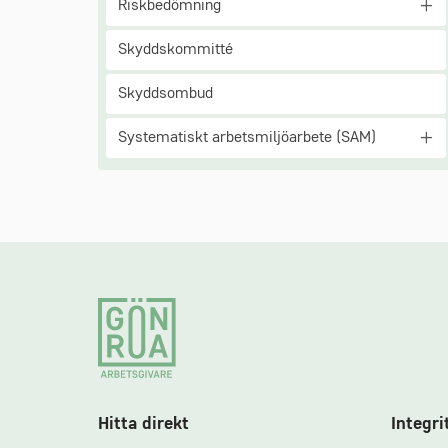
Riskbedömning
Skyddskommitté
Skyddsombud
Systematiskt arbetsmiljöarbete (SAM)
Footer
Hitta direkt
Integri