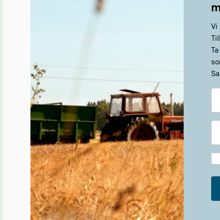
m
Vi
Ti
Ta
so
Sa