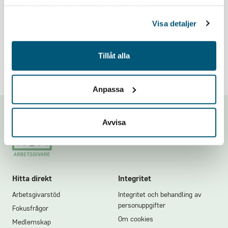
samlat in när du har använt deras tjänster.
Problem med inloggningen? Mejla oss på
Visa detaljer
medlemsregistret@grona.org
.
Tillåt alla
Anpassa
Avvisa
Footer
Hitta direkt
Integritet
Arbetsgivarstöd
Integritet och behandling av
personuppgifter
Fokusfrågor
Om cookies
Medlemskap