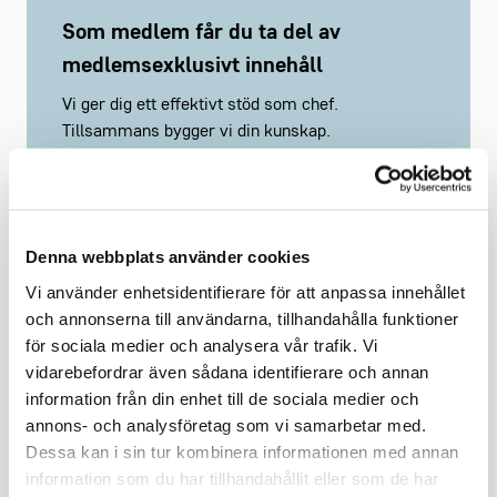
Som medlem får du ta del av
medlemsexklusivt innehåll
Vi ger dig ett effektivt stöd som chef.
Tillsammans bygger vi din kunskap.
Ta del av branschanpassade kollektivavtal som
underlättar vardagen.
Saknar du ett webbkonto?
Registrera här
Denna webbplats använder cookies
Vi använder enhetsidentifierare för att anpassa innehållet
och annonserna till användarna, tillhandahålla funktioner
för sociala medier och analysera vår trafik. Vi
vidarebefordrar även sådana identifierare och annan
information från din enhet till de sociala medier och
Håll mig inloggad
Glömt lösenord?
annons- och analysföretag som vi samarbetar med.
Dessa kan i sin tur kombinera informationen med annan
Logga in
information som du har tillhandahållit eller som de har