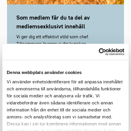
Som medlem får du ta del av
medlemsexklusivt innehåll
Vi ger dig ett effektivt stöd som chef.
Tillsammans bygger vi din kunskap.
Ta del av branschanpassade kollektivavtal som
underlättar vardagen.
Saknar du ett webbkonto?
Registrera här
Denna webbplats använder cookies
Vi använder enhetsidentifierare för att anpassa innehållet
och annonserna till användarna, tillhandahålla funktioner
för sociala medier och analysera vår trafik. Vi
vidarebefordrar även sådana identifierare och annan
information från din enhet till de sociala medier och
Håll mig inloggad
Glömt lösenord?
annons- och analysföretag som vi samarbetar med.
Dessa kan i sin tur kombinera informationen med annan
information som du har tillhandahållit eller som de har