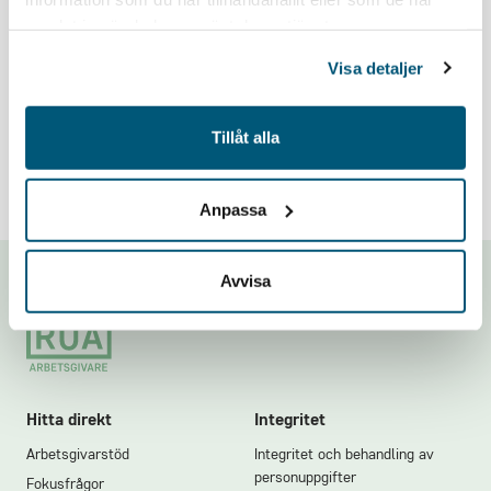
Logga in
samlat in när du har använt deras tjänster.
Visa detaljer
Problem med inloggningen? Mejla oss på
medlemsregistret@grona.org
.
Tillåt alla
Anpassa
Avvisa
Footer
Hitta direkt
Integritet
Arbetsgivarstöd
Integritet och behandling av
personuppgifter
Fokusfrågor