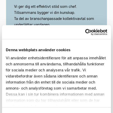
Vi ger dig ett effektivt stöd som chef.
Tillsammans bygger vi din kunskap.
Ta del av branschanpassade kollektivavtal som
underlättar vardagen.
Saknar du ett webbkonto?
Registrera här
Denna webbplats använder cookies
Vi använder enhetsidentifierare för att anpassa innehållet
och annonserna till användarna, tillhandahålla funktioner
för sociala medier och analysera vår trafik. Vi
Håll mig inloggad
Glömt lösenord?
vidarebefordrar även sådana identifierare och annan
information från din enhet till de sociala medier och
annons- och analysföretag som vi samarbetar med.
Logga in
Dessa kan i sin tur kombinera informationen med annan
information som du har tillhandahållit eller som de har
samlat in när du har använt deras tjänster.
Problem med inloggningen? Mejla oss på
medlemsregistret@grona.org
.