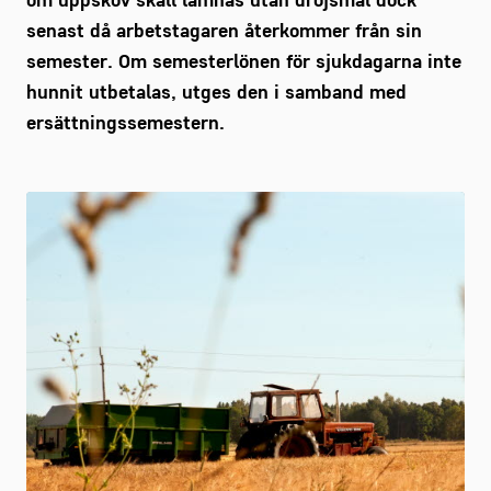
om uppskov skall lämnas utan dröjsmål dock
senast då arbetstagaren återkommer från sin
semester. Om semesterlönen för sjukdagarna inte
hunnit utbetalas, utges den i samband med
ersättningssemestern.