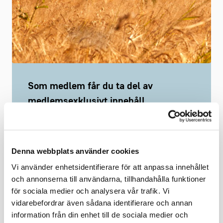
Som medlem får du ta del av
medlemsexklusivt innehåll
Vi ger dig ett effektivt stöd som chef.
Tillsammans bygger vi din kunskap.
Ta del av branschanpassade kollektivavtal som
Denna webbplats använder cookies
underlättar vardagen.
Saknar du ett webbkonto?
Registrera här
Vi använder enhetsidentifierare för att anpassa innehållet
och annonserna till användarna, tillhandahålla funktioner
för sociala medier och analysera vår trafik. Vi
vidarebefordrar även sådana identifierare och annan
information från din enhet till de sociala medier och