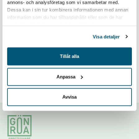
annons- och analysföretag som vi samarbetar med.
Dessa kan i sin tur kombinera informationen med annan
information som du har tillhandahållit eller som de har
Håll mig inloggad
Glömt lösenord?
samlat in när du har använt deras tjänster.
Visa detaljer
Logga in
Tillåt alla
Problem med inloggningen? Mejla oss på
medlemsregistret@grona.org
.
Anpassa
Avvisa
Footer