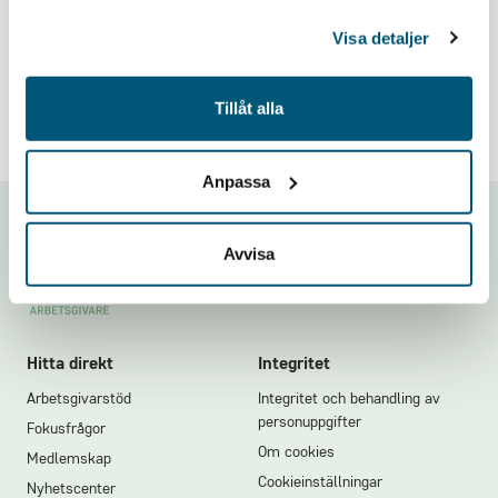
Problem med inloggningen? Mejla oss på
Visa detaljer
medlemsregistret@grona.org
.
Tillåt alla
Anpassa
Footer
Avvisa
Hitta direkt
Integritet
Arbetsgivarstöd
Integritet och behandling av
personuppgifter
Fokusfrågor
Om cookies
Medlemskap
Cookieinställningar
Nyhetscenter