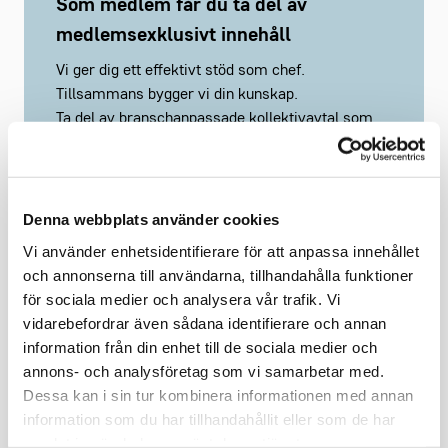
Som medlem får du ta del av
medlemsexklusivt innehåll
Vi ger dig ett effektivt stöd som chef.
Tillsammans bygger vi din kunskap.
Ta del av branschanpassade kollektivavtal som
underlättar vardagen.
Saknar du ett webbkonto?
Registrera här
Denna webbplats använder cookies
Vi använder enhetsidentifierare för att anpassa innehållet
och annonserna till användarna, tillhandahålla funktioner
för sociala medier och analysera vår trafik. Vi
vidarebefordrar även sådana identifierare och annan
Håll mig inloggad
Glömt lösenord?
information från din enhet till de sociala medier och
annons- och analysföretag som vi samarbetar med.
Dessa kan i sin tur kombinera informationen med annan
Logga in
information som du har tillhandahållit eller som de har
samlat in när du har använt deras tjänster.