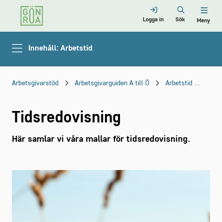
Logga in
Sök
Meny
Innehåll: Arbetstid
Arbetsgivarstöd
Arbetsgivarguiden A till Ö
Arbetstid
Tids
Tidsredovisning
Här samlar vi våra mallar för tidsredovisning.