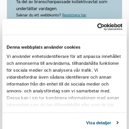
Ta del av branschanpassade kollektivavtal som
underlättar vardagen.
Saknar du ett webbkonto?
Registrera här
Denna webbplats använder cookies
Vi använder enhetsidentifierare för att anpassa innehållet
och annonserna till användarna, tillhandahålla funktioner
Håll mig inloggad
Glömt lösenord?
för sociala medier och analysera vår trafik. Vi
vidarebefordrar även sådana identifierare och annan
information från din enhet till de sociala medier och
Logga in
annons- och analysföretag som vi samarbetar med.
Dessa kan i sin tur kombinera informationen med annan
Problem med inloggningen? Mejla oss på
information som du har tillhandahållit eller som de har
medlemsregistret@grona.org
.
samlat in när du har använt deras tjänster.
Visa detaljer