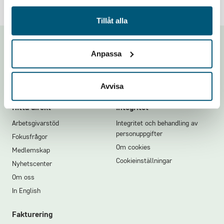
Tillåt alla
Footer
Anpassa
Avvisa
Hitta direkt
Integritet
Arbetsgivarstöd
Integritet och behandling av
personuppgifter
Fokusfrågor
Om cookies
Medlemskap
Cookieinställningar
Nyhetscenter
Om oss
In English
Fakturering