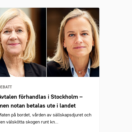
DEBATT
Avtalen förhandlas i Stockholm –
men notan betalas ute i landet
aten på bordet, vården av sällskapsdjuret och
en välskötta skogen runt kn...