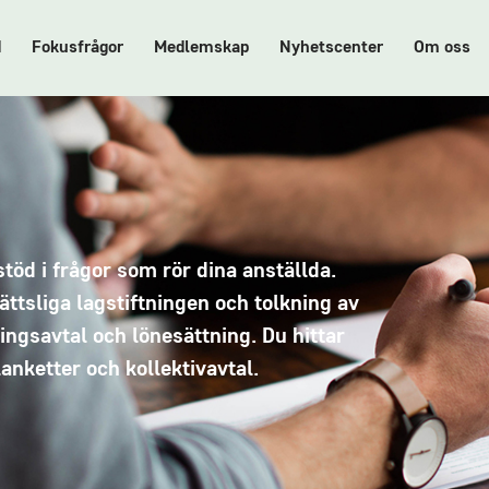
d
Fokusfrågor
Medlemskap
Nyhetscenter
Om oss
öd i frågor som rör dina anställda.
ättsliga lagstiftningen och tolkning av
ningsavtal och lönesättning. Du hittar
nketter och kollektivavtal.