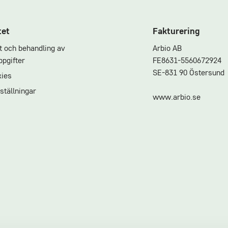
tet
Fakturering
et och behandling av
Arbio AB
pgifter
FE8631-5560672924
SE-831 90 Östersund
ies
ställningar
www.arbio.se