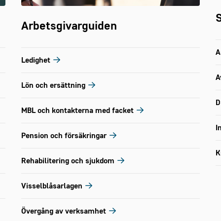
S
Arbetsgivarguiden
A
Ledighet
A
Lön och ersättning
D
MBL och kontakterna med facket
I
Pension och försäkringar
K
Rehabilitering och sjukdom
Visselblåsarlagen
Övergång av verksamhet