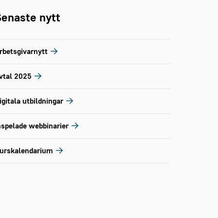
enaste nytt
rbetsgivarnytt
vtal 2025
igitala utbildningar
nspelade webbinarier
urskalendarium