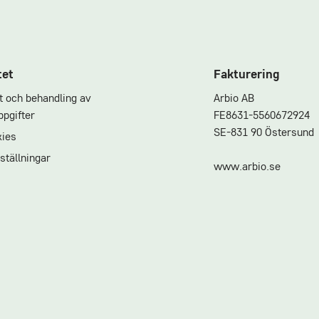
tet
Fakturering
et och behandling av
Arbio AB
pgifter
FE8631-5560672924
SE-831 90 Östersund
ies
ställningar
www.arbio.se