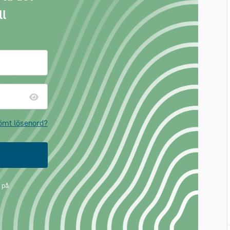
ll
ömt lösenord?
 på