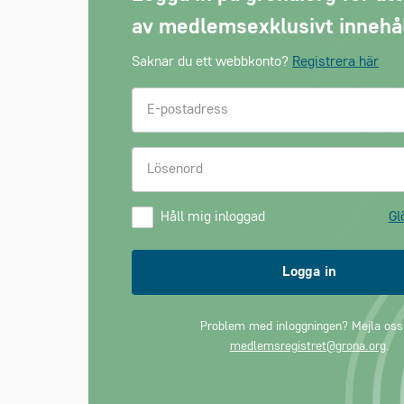
av medlemsexklusivt innehå
Saknar du ett webbkonto?
Registrera här
Håll mig inloggad
Gl
Logga in
Problem med inloggningen? Mejla oss
medlemsregistret@grona.org
.