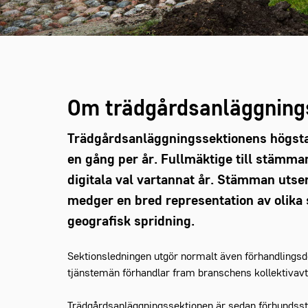
Om trädgårdsanläggning
Trädgårdsanläggningssektionens högst
en gång per år. Fullmäktige till stämm
digitala val vartannat år. Stämman utser
medger en bred representation av olik
geografisk spridning.
Sektionsledningen utgör normalt även förhandlings
tjänstemän förhandlar fram branschens kollektivavt
Trädgårdsanläggningssektionen är sedan förbundss