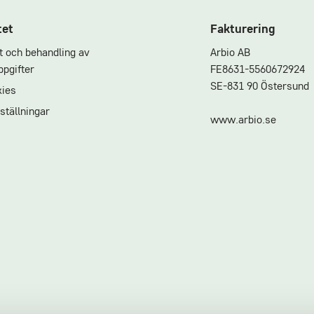
tet
Fakturering
et och behandling av
Arbio AB
pgifter
FE8631-5560672924
SE-831 90 Östersund
ies
ställningar
www.arbio.se