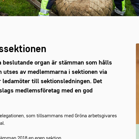
ssektionen
a beslutande organ är stämman som hålls
an utses av medlemmarna i sektionen via
 ledamöter till sektionsledningen. Det
a slags medlemsföretag med en god
delegationen, som tillsammans med Gröna arbetsgivares
al.
tämman 2018 en egen sektion.