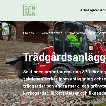
Arbetsgivarstö
Om oss
Våra sektioner
Trädgårdsanläggningssekt
Trädgårdsanlägg
Sektionen omfattar omkring 370 företag 
sektionen verkar inom anläggning och/el
trädgårdar och andra mark- och grönyt
kyrkogårdar, idrottsplatser och liknande