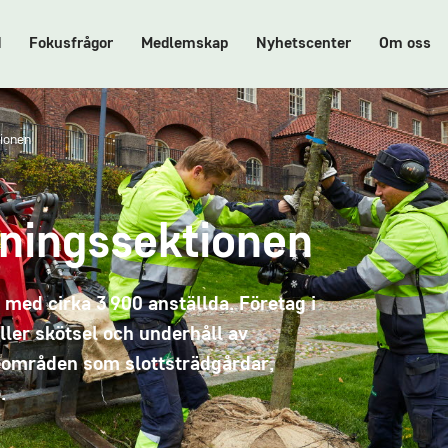
d
Fokusfrågor
Medlemskap
Nyhetscenter
Om oss
ionen
ningssektionen
med cirka 3 900 anställda. Företag i
ler skötsel och underhåll av
eområden som slottsträdgårdar,
.