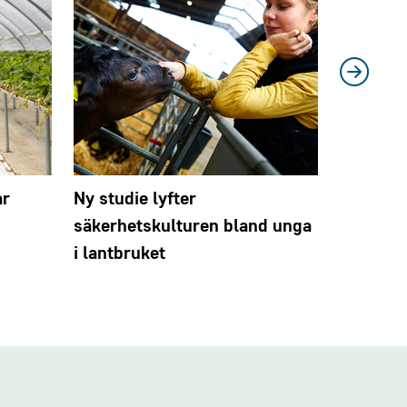
ar
Ny studie lyfter
Bee Urba
säkerhetskulturen bland unga
i lantbruket