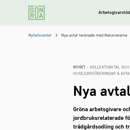
Arbetsgivarstö
Nyhetscenter
Nya avtal tecknade med Naturvetarna
NYHET
- KOLLEKTIVAVTAL OCH
HUSDJURSFÖRENINGAR & AVTA
Nya avta
Gröna arbetsgivare oc
jordbruksrelaterade f
trädgårdsodling och t