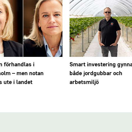
n förhandlas i
Smart investering gynn
holm – men notan
både jordgubbar och
s ute i landet
arbetsmiljö