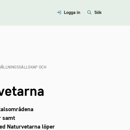
Logga in
Sök
SHÅLLNINGSSÄLLSKAP OCH
vetarna
vtalsområdena
r samt
ed Naturvetarna löper