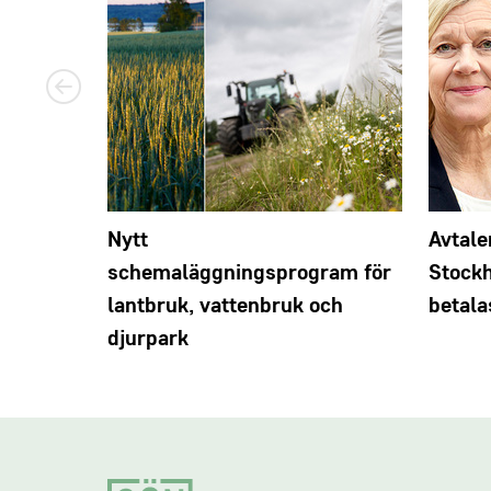
Nytt
Avtale
schemaläggningsprogram för
Stock
lantbruk, vattenbruk och
betala
djurpark