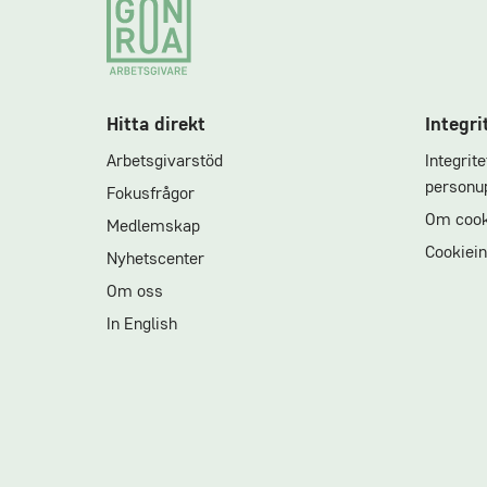
Footer
Hitta direkt
Integri
Arbetsgivarstöd
Integrit
personup
Fokusfrågor
Om cook
Medlemskap
Cookiein
Nyhetscenter
Om oss
In English