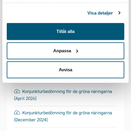
samlat in när du har använt deras tjänster.
Förslag till dagordning vid möte med lokalt
Visa detaljer
programråd
Tillåt alla
Riktlinjer för programråd, praktikstöd och
skogsbrukets kompetensförsörjning
Anpassa
Avvisa
Konjunktur
Konjunkturbedömning för de gröna näringarna
(April 2026)
Konjunkturbedömning för de gröna näringarna
(December 2024)