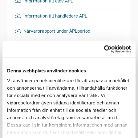
Information till elev APL
Information till handledare APL
Närvarorapport under APLperiod
Rekommendationer till NB gymnasier kring APL
Visa mer
Denna webbplats använder cookies
Vi använder enhetsidentifierare för att anpassa innehållet
och annonserna till användarna, tillhandahålla funktioner
för sociala medier och analysera vår trafik. Vi
Kompetensförsörjning -
vidarebefordrar även sådana identifierare och annan
Programråd
information från din enhet till de sociala medier och
annons- och analysföretag som vi samarbetar med.
Dessa kan i sin tur kombinera informationen med annan
Blankett för ersättning ledamot programråd
information som du har tillhandahållit eller som de har
2021