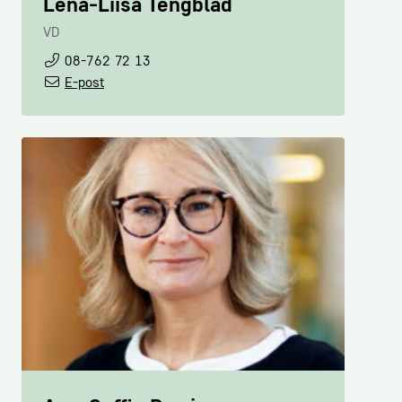
Lena-Liisa Tengblad
Lars-Olov Söderberg
VD
Förhandlare & avtalsansvarig för
08-762 72 13
djursjukvård
E-post
019-19 57 60
E-post
Camilla Backlund
Arbetsmiljöexpert
08-762 72 29
E-post