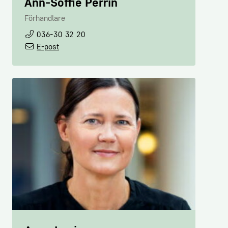
Ann-Soffie Perrin
Förhandlare
036-30 32 20
E-post
Carina Gisler
Administratör Arbetsgivarservice,
Medlemsadministratör
08-762 68 24
E-post