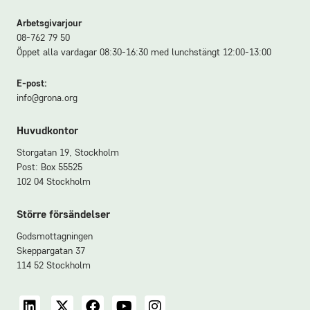
Arbetsgivarjour
08-762 79 50
Öppet alla vardagar 08:30-16:30 med lunchstängt 12:00-13:00
E-post:
info@grona.org
Huvudkontor
Storgatan 19, Stockholm
Post: Box 55525
Nathalie Olausson
102 04 Stockholm
Ansvarig digitala kanaler
Större försändelser
08-762 79 19
E-post
Godsmottagningen
Skeppargatan 37
114 52 Stockholm