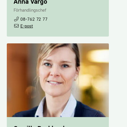
Anna Vargö
Förhandlingschef
08-762 72 77
E-post
Ingela Hult
Medlemsadministratör
08-762 72 47
E-post