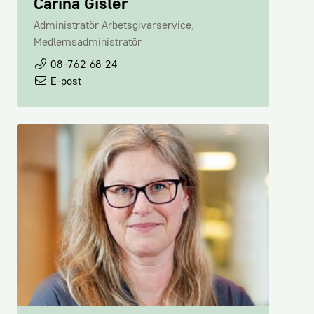
Carina Gisler
Administratör Arbetsgivarservice,
Medlemsadministratör
08-762 68 24
E-post
Kristine Wiklund
Expert Arbetsmarknad och
Kompetensförsörjning
08-762 72 38
E-post