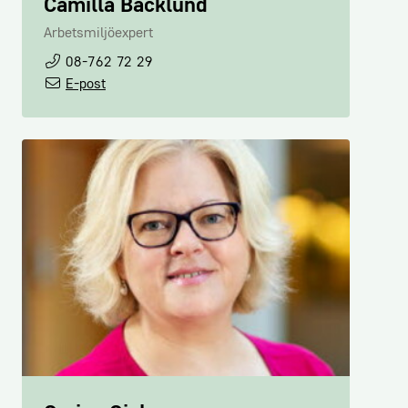
Camilla Backlund
Arbetsmiljöexpert
08-762 72 29
E-post
Johan Grauers
Kommunikationschef
070-672 52 85
E-post