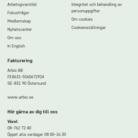
Arbetsgivarstöd
Integritet och behandling av
personuppgifter
Fokusfrågor
Om cookies
Medlemskap
Cookieinställningar
Nyhetscenter
Om oss
In English
Fakturering
Arbio AB
FE8631-5560672924
Maria Cirillo
SE-831 90 Östersund
VD-assistent
www.arbio.se
08-762 79 69
E-post
Hör gärna av dig till oss
Växel:
08-762 72 40
Öppet alla vardagar 08:00-16:30