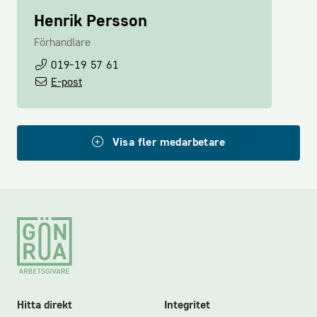
Henrik Persson
Förhandlare
019-19 57 61
E-post
Visa fler medarbetare
Lovisa Nellevad
Biträdande förhandlingschef
Footer
08-762 79 76
E-post
Hitta direkt
Integritet