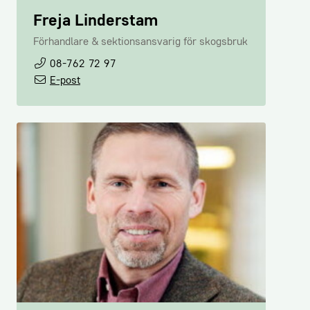
Freja Linderstam
Förhandlare & sektionsansvarig för skogsbruk
08-762 72 97
E-post
Linus Karlén
Public Affairs & arbetsmarknadsexpert
08-762 72 19
E-post