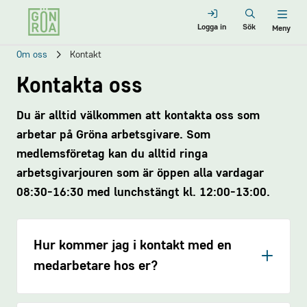
Logga in
Sök
Meny
Om oss
Kontakt
Kontakta oss
Du är alltid välkommen att kontakta oss som
arbetar på Gröna arbetsgivare. Som
medlemsföretag kan du alltid ringa
arbetsgivarjouren som är öppen alla vardagar
08:30-16:30 med lunchstängt kl. 12:00-13:00.
Hur kommer jag i kontakt med en
medarbetare hos er?
Kontaktuppgifter till våra medarbetare hittar
du längre ner på sidan.
Klicka här
för att