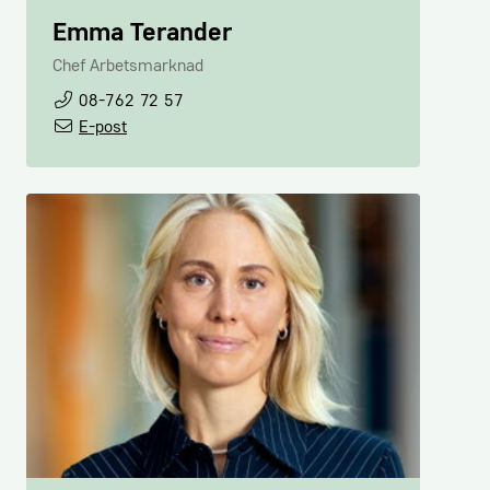
Emma Terander
Chef Arbetsmarknad
08-762 72 57
E-post
Lena-Liisa Tengblad
VD
08-762 72 13
E-post