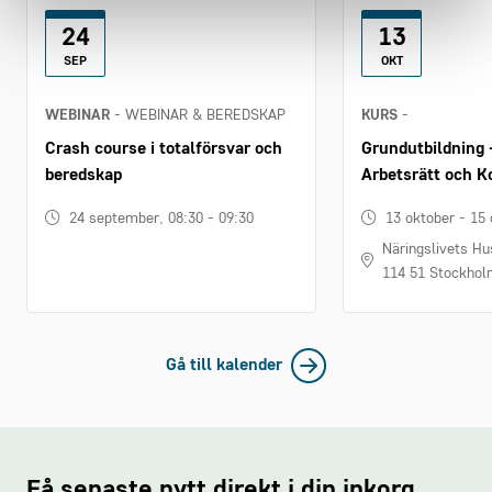
24
13
SEP
OKT
WEBINAR
- WEBINAR & BEREDSKAP
KURS
-
Crash course i totalförsvar och
Grundutbildning 
beredskap
Arbetsrätt och Ko
24 september, 08:30 - 09:30
13 oktober - 15
Näringslivets Hu
114 51 Stockho
Gå till kalender
Få senaste nytt direkt i din inkorg