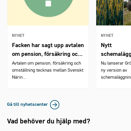
NYHET
NYHET
Facken har sagt upp avtalen
Nytt
om pension, försäkring och
schemaläg
omställning
för lantbru
Avtalen om pension, försäkring och
Nu lanserar Gr
omställning tecknas mellan Svenskt
ny version av
djurpark
Närin...
schemaläggnin
Gå till nyhetscenter
Vad behöver du hjälp med?