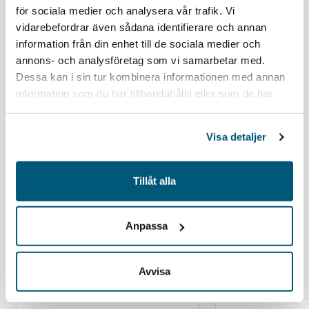
Ta del av de senaste nyheterna från Gröna arbetsgivare.
för sociala medier och analysera vår trafik. Vi
vidarebefordrar även sådana identifierare och annan
information från din enhet till de sociala medier och
Arbetsgivarnytt
annons- och analysföretag som vi samarbetar med.
Dessa kan i sin tur kombinera informationen med annan
Kalender
information som du har tillhandahållit eller som de har
samlat in när du har använt deras tjänster.
Nyhetscenter
Visa detaljer
Nyhetsbrev
Tillåt alla
Gå till nyhetscenter
Anpassa
Avvisa
Kommande evenemang