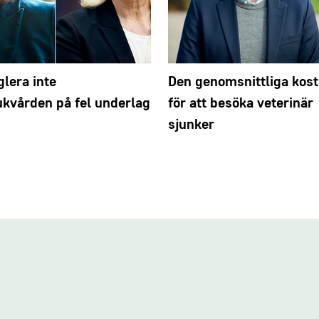
glera inte
Den genomsnittliga kos
ukvården på fel underlag
för att besöka veterinär
sjunker