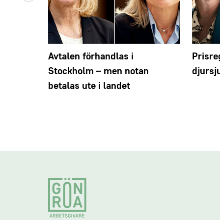
Avtalen förhandlas i
Prisre
Stockholm – men notan
djursj
betalas ute i landet
Footer