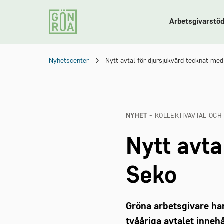
Arbetsgivarstö
Nyhetscenter
Nytt avtal för djursjukvård tecknat me
NYHET
- KOLLEKTIVAVTAL OCH
Nytt avta
Seko
Gröna arbetsgivare har
tvååriga avtalet inneh