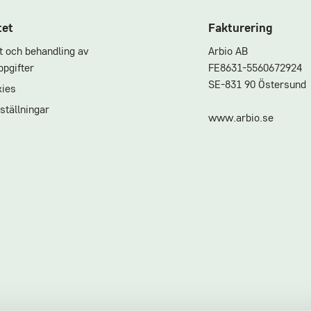
tet
Fakturering
et och behandling av
Arbio AB
pgifter
FE8631-5560672924
SE-831 90 Östersund
ies
ställningar
www.arbio.se