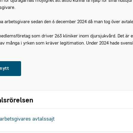
 för djurägarnas möjlighet att alltid kunna få hjälp för sina husdju
sgivare.
röna arbetsgivare sedan den 6 december 2024 då man tog över avta
edlemsföretag som driver 263 kliniker inom djursjukvård. Det är 
av många i yrken som kräver legitimation. Under 2024 hade svensk
rnytt
lsrörelsen
arbetsgivares avtalssajt