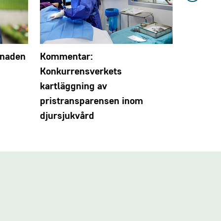
tnaden
Kommentar:
”Jag tro
Konkurrensverkets
att vård
kartläggning av
pristransparensen inom
djursjukvård