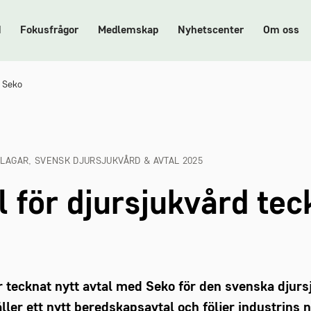
d
Fokusfrågor
Medlemskap
Nyhetscenter
Om oss
d Seko
 LAGAR, SVENSK DJURSJUKVÅRD & AVTAL 2025
l för djursjukvård te
 tecknat nytt avtal med Seko för den svenska djurs
åller ett nytt beredskapsavtal och följer industrins