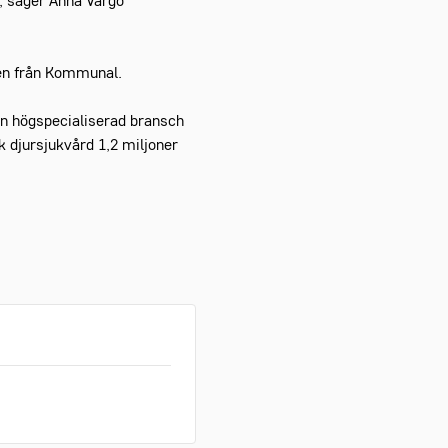
r, säger Anna Vargö
len från Kommunal.
en högspecialiserad bransch
 djursjukvård 1,2 miljoner