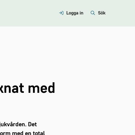
Logga in
Sök
cknat med
jukvården. Det
 norm med en total