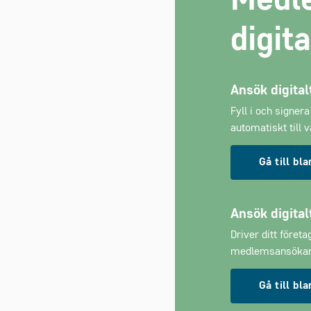
Medl
digit
Ansök digital
Fyll i och signer
automatiskt till 
Gå till bl
Ansök digital
Driver ditt föret
medlemsansökan
Gå till bl