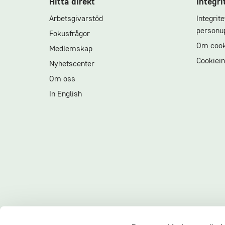
Hitta direkt
Integri
Arbetsgivarstöd
Integrit
personup
Fokusfrågor
Om cook
Medlemskap
Cookiein
Nyhetscenter
Om oss
In English