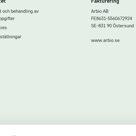
tet
Fakturering
et och behandling av
Arbio AB
pgifter
FE8631-5560672924
SE-831 90 Östersund
ies
ställningar
www.arbio.se