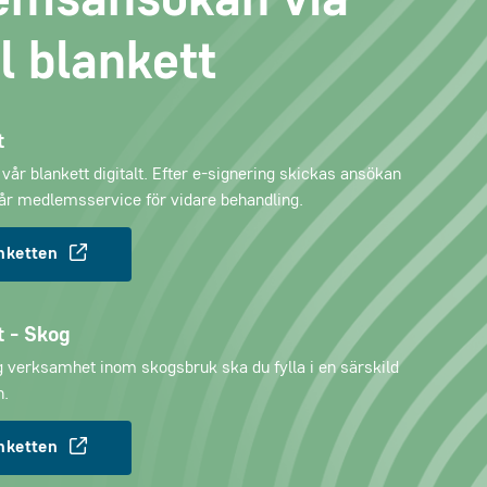
emsansökan via
al blankett
t
a vår blankett digitalt. Efter e-signering skickas ansökan
vår medlemsservice för vidare behandling.
anketten
t - Skog
ag verksamhet inom skogsbruk ska du fylla i en särskild
.
anketten