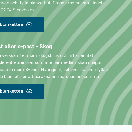
iven och ifylld blankett till Gröna arbetsgivare, Ingela
 102 04 Stockholm.
 blanketten
t eller e-post - Skog
ag verksamhet inom skogsbruk och ni har anlitat
derentreprenörer som inte har medlemskap i någon
sation inom Svensk Näringsliv, behöver du även fylla i
e blankett för att beräkna entreprenadlönesumma.
 blanketten