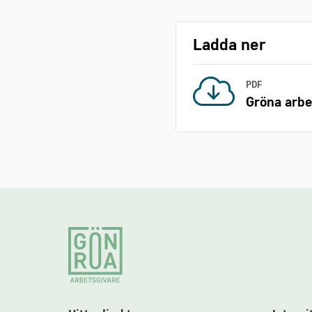
Ladda ner
PDF
Gröna arbe
Footer