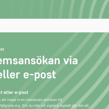
ost
emsansökan via
eller e-post
t eller e-post
 att mejla in en inskannad ansökan till
grona.org. Om du inte vill signera digitalt går det att