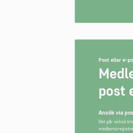
Post eller e-p
Medl
post 
Ansök via pos
Det går också bra
medlemsregistret@