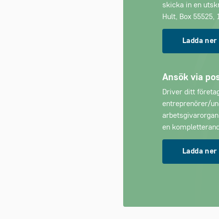
skicka in en utskr
Hult, Box 55525,
Ladda ner
Ansök via pos
Driver ditt föret
entreprenörer/un
arbetsgivarorgani
en kompletterand
Ladda ner