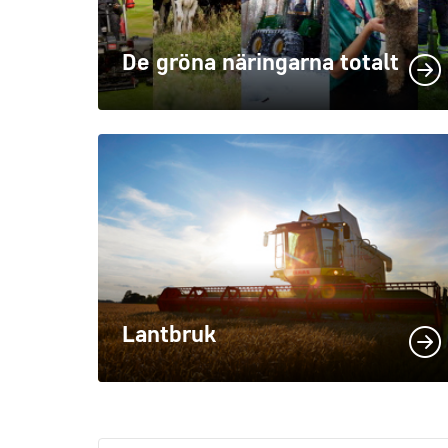
De gröna näringarna totalt
Lantbruk