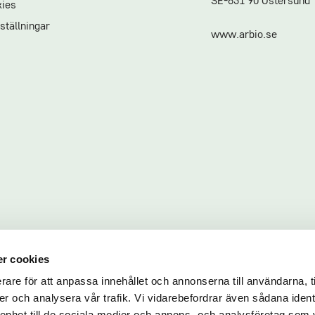
SE-831 90 Östersund
ies
ställningar
www.arbio.se
r cookies
rare för att anpassa innehållet och annonserna till användarna, t
er och analysera vår trafik. Vi vidarebefordrar även sådana ident
 enhet till de sociala medier och annons- och analysföretag som