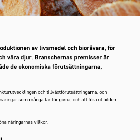
oduktionen av livsmedel och bioråvara, för
ch våra djur. Branschernas premisser är
både de ekonomiska förutsättningarna,
turutvecklingen och tillväxtförutsättningarna, och
r näringar som många tar för givna, och att föra ut bilden
öna näringarna
s villkor
.