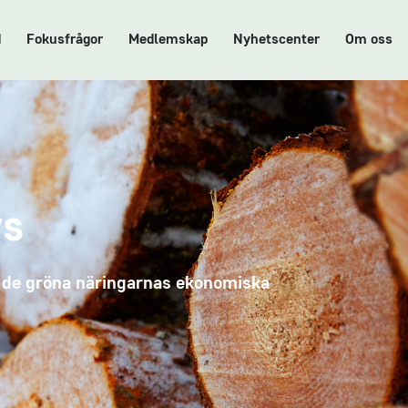
d
Fokusfrågor
Medlemskap
Nyhetscenter
Om oss
ys
m de gröna näringarnas ekonomiska