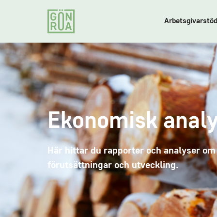
Arbetsgivarstö
Ekonomisk anal
Här hittar du rapporter och analyser o
förutsättningar och utveckling.