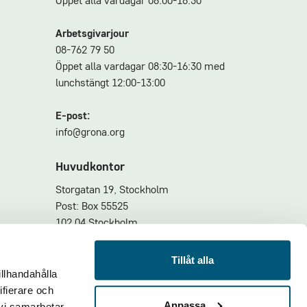
Öppet alla vardagar 08:00-16:30
Arbetsgivarjour
08-762 79 50
Öppet alla vardagar 08:30-16:30 med
lunchstängt 12:00-13:00
E-post:
info@grona.org
Huvudkontor
Storgatan 19, Stockholm
Post: Box 55525
102 04 Stockholm
Större försändelser
Tillåt alla
illhandahålla
Godsmottagningen
ifierare och
Skeppargatan 37
Anpassa
 vi samarbetar