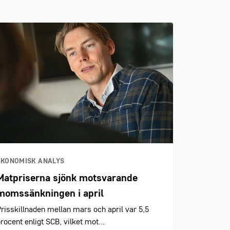
EKONOMISK ANALYS
Matpriserna sjönk motsvarande
momssänkningen i april
risskillnaden mellan mars och april var 5,5
rocent enligt SCB, vilket mot...