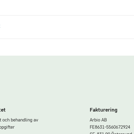
t
tet
Fakturering
et och behandling av
Arbio AB
pgifter
FE8631-5560672924