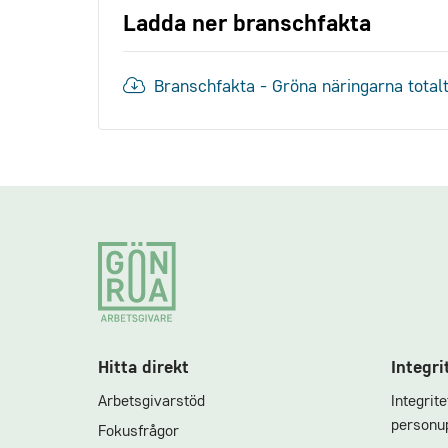
Ladda ner branschfakta
Branschfakta - Gröna näringarna total
Footer
Hitta direkt
Integri
Arbetsgivarstöd
Integrit
personup
Fokusfrågor