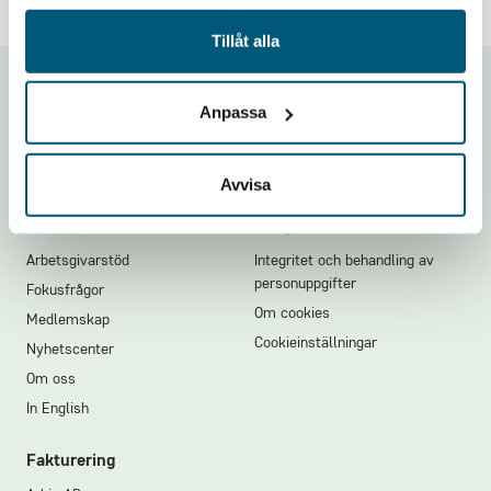
Tillåt alla
Footer
Anpassa
Avvisa
Hitta direkt
Integritet
Arbetsgivarstöd
Integritet och behandling av
personuppgifter
Fokusfrågor
Om cookies
Medlemskap
Cookieinställningar
Nyhetscenter
Om oss
In English
Fakturering