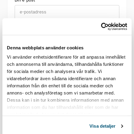
Din e-post
Vad kan vi hjälpa dig med?
Denna webbplats använder cookies
Vi använder enhetsidentifierare för att anpassa innehållet
och annonserna till användarna, tillhandahålla funktioner
Jag godkänner att Gröna arbetsgivare lagrar
för sociala medier och analysera vår trafik. Vi
och behandlar mina
personuppgifter
vidarebefordrar även sådana identifierare och annan
information från din enhet till de sociala medier och
annons- och analysföretag som vi samarbetar med.
Skicka in
Dessa kan i sin tur kombinera informationen med annan
information som du har tillhandahållit eller som de har
samlat in när du har använt deras tjänster.
Du kan också mejla oss på
medlemsregistret@grona.org
.
Visa detaljer