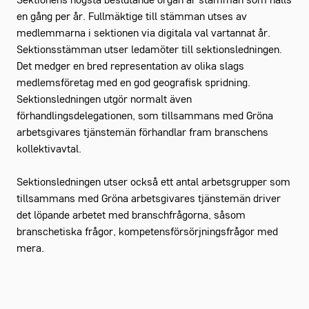
Sektionens högsta beslutande organ är stämman som hålls
en gång per år. Fullmäktige till stämman utses av
medlemmarna i sektionen via digitala val vartannat år.
Sektionsstämman utser ledamöter till sektionsledningen.
Det medger en bred representation av olika slags
medlemsföretag med en god geografisk spridning.
Sektionsledningen utgör normalt även
förhandlingsdelegationen, som tillsammans med Gröna
arbetsgivares tjänstemän förhandlar fram branschens
kollektivavtal.
Sektionsledningen utser också ett antal arbetsgrupper som
tillsammans med Gröna arbetsgivares tjänstemän driver
det löpande arbetet med branschfrågorna, såsom
branschetiska frågor, kompetensförsörjningsfrågor med
mera.