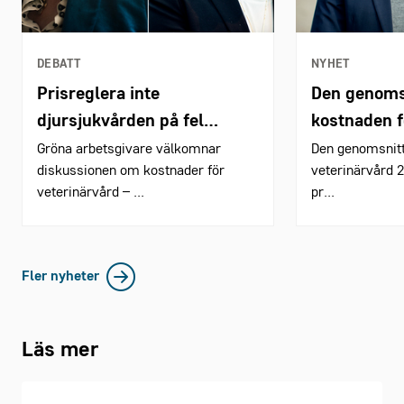
DEBATT
NYHET
Prisreglera inte
Den genoms
djursjukvården på fel
kostnaden f
underlag
veterinär s
Gröna arbetsgivare välkomnar
Den genomsnittl
diskussionen om kostnader för
veterinärvård 2
veterinärvård – ...
pr...
Fler nyheter
Läs mer