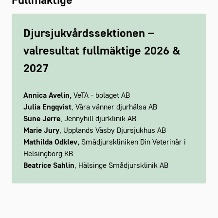
Fullmäktige
Djursjukvårdssektionen –
valresultat fullmäktige 2026 &
2027
Annica Avelin,
VeTA - bolaget AB
Julia Engqvist
, Våra vänner djurhälsa AB
Sune Jerre
, Jennyhill djurklinik AB
Marie Jury
, Upplands Väsby Djursjukhus AB
Mathilda Odklev,
Smådjurskliniken Din Veterinär i
Helsingborg KB
Beatrice Sahlin
, Hälsinge Smådjursklinik AB