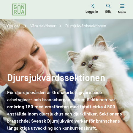
Logga in
Sök
Meny
Om oss
Våra sektioner
Djursjukvårdssektionen
Djursjukvårdssektionen
För djursjukvården är Gröna arbetsgivare både
arbetsgivar- och branschorganisation. Sektionen har
omkring 150 medlemsföretag med totalt cirka 4 500
anställda inom djursjukhus och djurkliniker. Sektionens
branschdel Svensk Djursjukvård verkar för branschens
långsiktiga utveckling och konkurrenskraft.