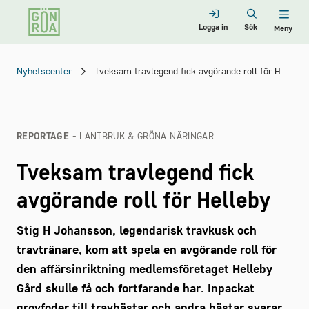
Logga in
Sök
Meny
Nyhetscenter
Tveksam travlegend fick avgörande roll för Helleby
REPORTAGE
- LANTBRUK & GRÖNA NÄRINGAR
Tveksam travlegend fick
avgörande roll för Helleby
Stig H Johansson, legendarisk travkusk och
travtränare, kom att spela en avgörande roll för
den affärsinriktning medlemsföretaget Helleby
Gård skulle få och fortfarande har. Inpackat
grovfoder till travhästar och andra hästar svarar