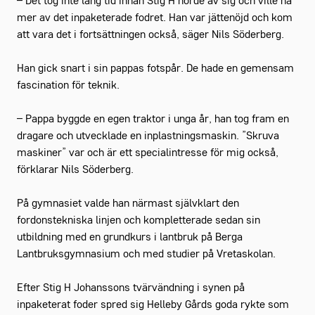
– Det tog inte lång tid innan Stig H hörde av sig och ville ha
mer av det inpaketerade fodret. Han var jättenöjd och kom
att vara det i fortsättningen också, säger Nils Söderberg.
Han gick snart i sin pappas fotspår. De hade en gemensam
fascination för teknik.
– Pappa byggde en egen traktor i unga år, han tog fram en
dragare och utvecklade en inplastningsmaskin. ”Skruva
maskiner” var och är ett specialintresse för mig också,
förklarar Nils Söderberg.
På gymnasiet valde han närmast självklart den
fordonstekniska linjen och kompletterade sedan sin
utbildning med en grundkurs i lantbruk på Berga
Lantbruksgymnasium och med studier på Vretaskolan.
Efter Stig H Johanssons tvärvändning i synen på
inpaketerat foder spred sig Helleby Gårds goda rykte som