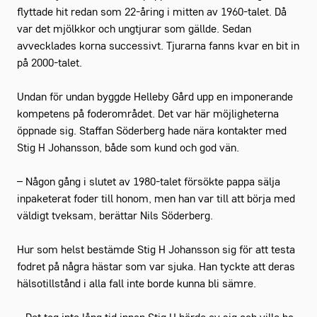
flyttade hit redan som 22-åring i mitten av 1960-talet. Då
var det mjölkkor och ungtjurar som gällde. Sedan
avvecklades korna successivt. Tjurarna fanns kvar en bit in
på 2000-talet.
Undan för undan byggde Helleby Gård upp en imponerande
kompetens på foderområdet. Det var här möjligheterna
öppnade sig. Staffan Söderberg hade nära kontakter med
Stig H Johansson, både som kund och god vän.
– Någon gång i slutet av 1980-talet försökte pappa sälja
inpaketerat foder till honom, men han var till att börja med
väldigt tveksam, berättar Nils Söderberg.
Hur som helst bestämde Stig H Johansson sig för att testa
fodret på några hästar som var sjuka. Han tyckte att deras
hälsotillstånd i alla fall inte borde kunna bli sämre.