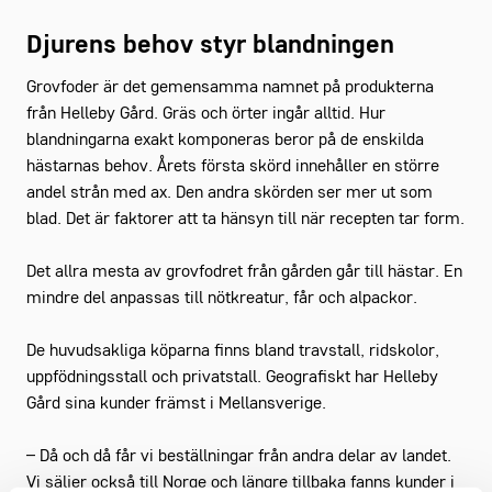
Djurens behov styr blandningen
Grovfoder är det gemensamma namnet på produkterna
från Helleby Gård. Gräs och örter ingår alltid. Hur
blandningarna exakt komponeras beror på de enskilda
hästarnas behov. Årets första skörd innehåller en större
andel strån med ax. Den andra skörden ser mer ut som
blad. Det är faktorer att ta hänsyn till när recepten tar form.
Det allra mesta av grovfodret från gården går till hästar. En
mindre del anpassas till nötkreatur, får och alpackor.
De huvudsakliga köparna finns bland travstall, ridskolor,
uppfödningsstall och privatstall. Geografiskt har Helleby
Gård sina kunder främst i Mellansverige.
– Då och då får vi beställningar från andra delar av landet.
Vi säljer också till Norge och längre tillbaka fanns kunder i