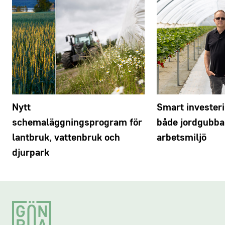
Nytt
Smart invester
schemaläggningsprogram för
både jordgubba
lantbruk, vattenbruk och
arbetsmiljö
djurpark
Footer