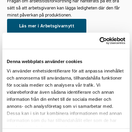
Frågan om arbetstidsförkortning har hanterats på ett bra
sätt så att arbetsgivaren kan lägga ledigheten där den får
minst påverkan på produktionen.
Läs mer i Arbetsgivarnytt
Denna webbplats använder cookies
Vi använder enhetsidentifierare för att anpassa innehållet
Läs mer om avtalsrörelsen
och annonserna till användarna, tillhandahålla funktioner
för sociala medier och analysera vår trafik. Vi
Avtal 2025 - Gröna arbetsgivares avtalssajt
vidarebefordrar även sådana identifierare och annan
information från din enhet till de sociala medier och
annons- och analysföretag som vi samarbetar med.
Dessa kan i sin tur kombinera informationen med annan
information som du har tillhandahållit eller som de har
samlat in när du har använt deras tjänster.
Dela