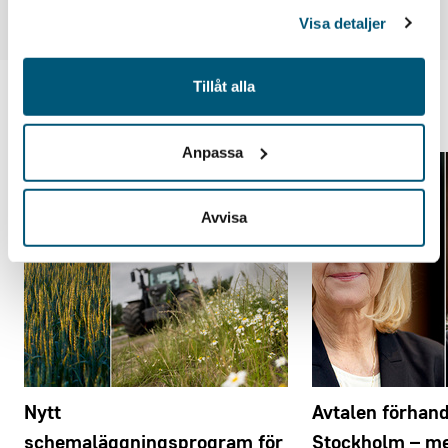
Visa detaljer
Tillåt alla
Du kanske också vill läsa
Anpassa
Avvisa
Nytt
Avtalen förhand
schemaläggningsprogram för
Stockholm – m