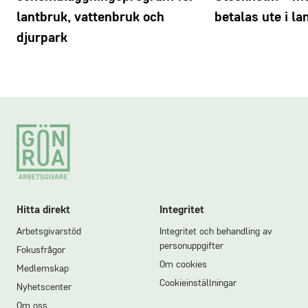
lantbruk, vattenbruk och
betalas ute i la
djurpark
Footer
Hitta direkt
Integritet
Arbetsgivarstöd
Integritet och behandling av
personuppgifter
Fokusfrågor
Om cookies
Medlemskap
Cookieinställningar
Nyhetscenter
Om oss