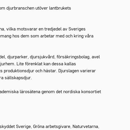
om djurbranschen utöver lantbrukets
a, vilka motsvarar en tredjedel av Sveriges
agemang hos dem som arbetar med och kring våra
, djurparker, djursjukvård, försäkringsbolag, avel
jurhem. Lite förenklat kan dessa kallas
s produktionsdjur och hästar. Djurslagen varierar
dra sällskapsdjur.
demiska lärosätena genom det nordiska konsortiet
rskyddet Sverige, Gröna arbetsgivare, Naturvetarna,