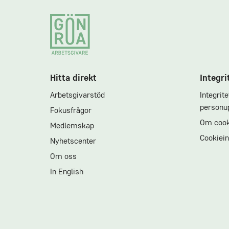
Footer
Hitta direkt
Integri
Arbetsgivarstöd
Integrit
personup
Fokusfrågor
Om cook
Medlemskap
Cookiein
Nyhetscenter
Om oss
In English