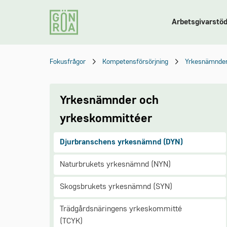
Arbetsgivarstö
Fokusfrågor
Kompetensförsörjning
Yrkesnämnder
Yrkesnämnder och
yrkeskommittéer
Djurbranschens yrkesnämnd (DYN)
Naturbrukets yrkesnämnd (NYN)
Skogsbrukets yrkesnämnd (SYN)
Trädgårdsnäringens yrkeskommitté
(TCYK)