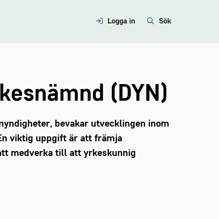
Logga in
Sök
rkesnämnd (DYN)
myndigheter, bevakar utvecklingen inom
 viktig uppgift är att främja
tt medverka till att yrkeskunnig