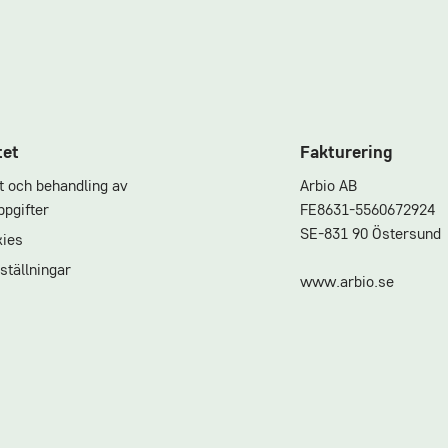
tet
Fakturering
et och behandling av
Arbio AB
pgifter
FE8631-5560672924
SE-831 90 Östersund
ies
ställningar
www.arbio.se