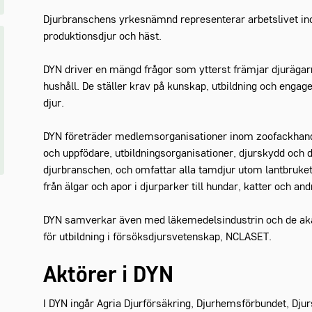
Djurbranschens yrkesnämnd representerar arbetslivet in
produktionsdjur och häst.
DYN driver en mängd frågor som ytterst främjar djurägarn
hushåll. De ställer krav på kunskap, utbildning och eng
djur.
DYN företräder medlemsorganisationer inom zoofackhandel
och uppfödare, utbildningsorganisationer, djurskydd och d
djurbranschen, och omfattar alla tamdjur utom lantbruket
från älgar och apor i djurparker till hundar, katter och an
DYN samverkar även med läkemedelsindustrin och de aka
för utbildning i försöksdjursvetenskap, NCLASET.
Aktörer i DYN
I DYN ingår Agria Djurförsäkring, Djurhemsförbundet, Dju