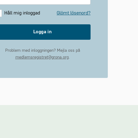
Håll mig inloggad
Glömt lösenord?
Logga in
Problem med inloggningen? Mejla oss på
medlemsregistret@grona.org
.