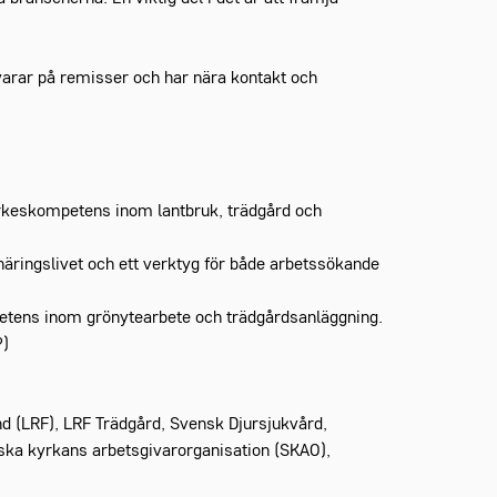
rar på remisser och har nära kontakt och
 yrkeskompetens inom lantbruk, trädgård och
 näringslivet och ett verktyg för både arbetssökande
petens inom grönytearbete och trädgårdsanläggning.
?)
d (LRF), LRF Trädgård, Svensk Djursjukvård,
a kyrkans arbetsgivarorganisation (SKAO),