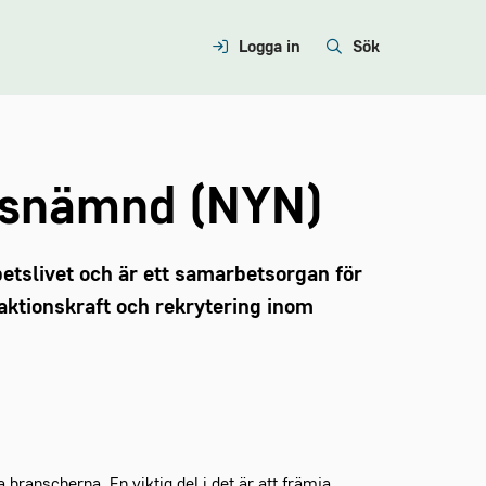
Logga in
Sök
esnämnd (NYN)
tslivet och är ett samarbetsorgan för
raktionskraft och rekrytering inom
branscherna. En viktig del i det är att främja