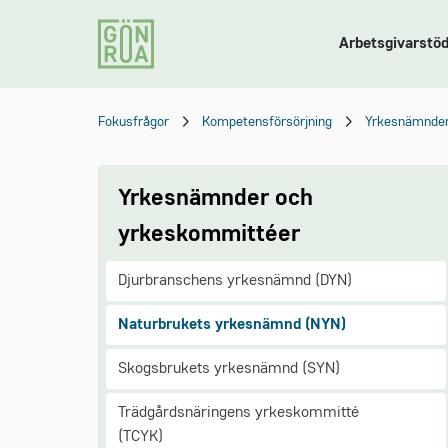
Arbetsgivarstö
Fokusfrågor
Kompetensförsörjning
Yrkesnämnder
Yrkesnämnder och
yrkeskommittéer
Djurbranschens yrkesnämnd (DYN)
Naturbrukets yrkesnämnd (NYN)
Skogsbrukets yrkesnämnd (SYN)
Trädgårdsnäringens yrkeskommitté
(TCYK)