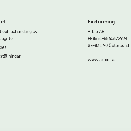
tet
Fakturering
et och behandling av
Arbio AB
pgifter
FE8631-5560672924
SE-831 90 Östersund
ies
ställningar
www.arbio.se