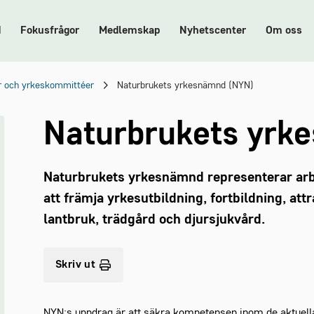
d
Fokusfrågor
Medlemskap
Nyhetscenter
Om oss
 och yrkeskommittéer
Naturbrukets yrkesnämnd (NYN)
Naturbrukets yrk
Naturbrukets yrkesnämnd representerar arbe
att främja yrkesutbildning, fortbildning, att
lantbruk, trädgård och djursjukvård.
Skriv ut
NYN:s uppdrag är att säkra kompetensen inom de aktuella 