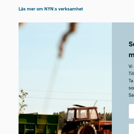
Läs mer om
NYN:s
verksamhet
S
m
Vi
Ti
Ta
so
Sa