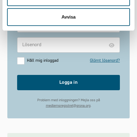
underlättar vardagen.
Saknar du ett webbkonto?
Registrera här
Avvisa
Håll mig inloggad
Glömt lösenord?
Logga in
Problem med inloggningen? Mejla oss på
medlemsregistret@grona.org
.