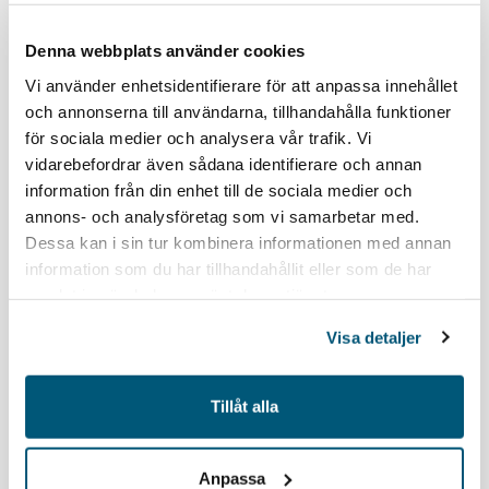
Denna webbplats använder cookies
Vi använder enhetsidentifierare för att anpassa innehållet
och annonserna till användarna, tillhandahålla funktioner
för sociala medier och analysera vår trafik. Vi
vidarebefordrar även sådana identifierare och annan
information från din enhet till de sociala medier och
annons- och analysföretag som vi samarbetar med.
Dessa kan i sin tur kombinera informationen med annan
information som du har tillhandahållit eller som de har
samlat in när du har använt deras tjänster.
Visa detaljer
Som medlem får du ta del av
medlemsexklusivt innehåll
Tillåt alla
Vi ger dig ett effektivt stöd som chef.
Tillsammans bygger vi din kunskap.
Ta del av branschanpassade kollektivavtal som
Anpassa