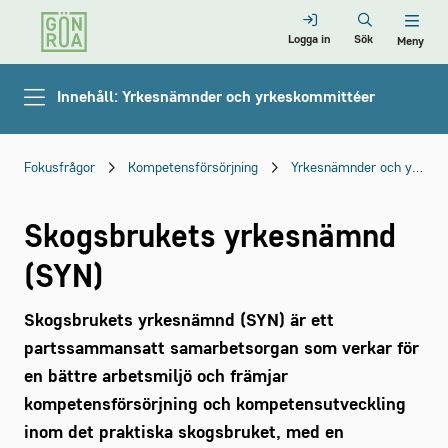
Logga in
Sök
Meny
Innehåll: Yrkesnämnder och yrkeskommittéer
Fokusfrågor
Kompetensförsörjning
Yrkesnämnder och yrkeskommittéer
Skogsbrukets yrkesnämnd
(SYN)
Skogsbrukets yrkesnämnd (SYN) är ett
partssammansatt samarbetsorgan som verkar för
en bättre arbetsmiljö och främjar
kompetensförsörjning och kompetensutveckling
inom det praktiska skogsbruket, med en