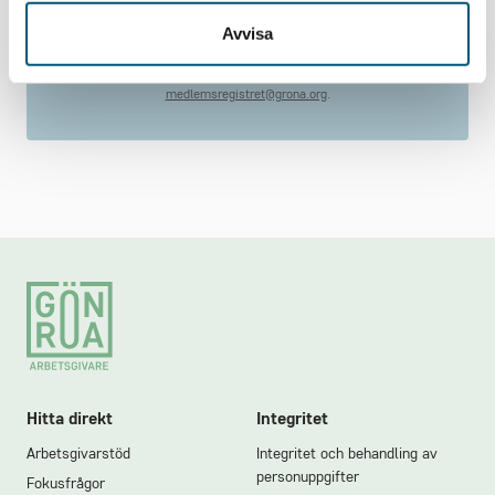
Logga in
Avvisa
Problem med inloggningen? Mejla oss på
medlemsregistret@grona.org
.
Footer
Hitta direkt
Integritet
Arbetsgivarstöd
Integritet och behandling av
personuppgifter
Fokusfrågor