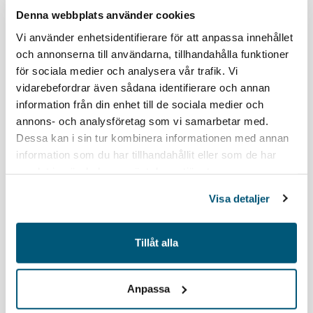
Denna webbplats använder cookies
Vi använder enhetsidentifierare för att anpassa innehållet
Som medlem får du ta del av
och annonserna till användarna, tillhandahålla funktioner
medlemsexklusivt innehåll
för sociala medier och analysera vår trafik. Vi
Vi ger dig ett effektivt stöd som chef.
vidarebefordrar även sådana identifierare och annan
Tillsammans bygger vi din kunskap.
information från din enhet till de sociala medier och
Ta del av branschanpassade kollektivavtal som
annons- och analysföretag som vi samarbetar med.
underlättar vardagen.
Dessa kan i sin tur kombinera informationen med annan
Saknar du ett webbkonto?
Registrera här
information som du har tillhandahållit eller som de har
samlat in när du har använt deras tjänster.
Visa detaljer
Tillåt alla
Håll mig inloggad
Glömt lösenord?
Anpassa