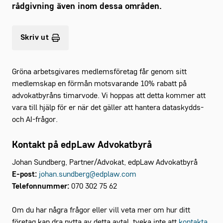
rådgivning även inom dessa områden.
Skriv ut
Gröna arbetsgivares medlemsföretag får genom sitt
medlemskap en förmån motsvarande 10% rabatt på
advokatbyråns timarvode. Vi hoppas att detta kommer att
vara till hjälp för er när det gäller att hantera dataskydds-
och AI-frågor.
Kontakt på edpLaw Advokatbyrå
Johan Sundberg, Partner/Advokat, edpLaw Advokatbyrå
E-post:
johan.sundberg@edplaw.com
Telefonnummer:
070 302 75 62
Om du har några frågor eller vill veta mer om hur ditt
företag kan dra nytta av detta avtal, tveka inte att
kontakta