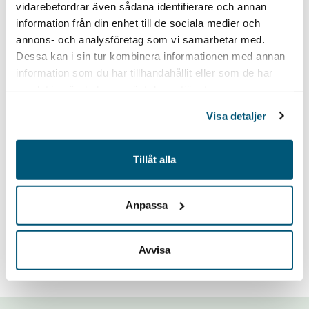
vidarebefordrar även sådana identifierare och annan
24
17
information från din enhet till de sociala medier och
SEP
NOV
annons- och analysföretag som vi samarbetar med.
Dessa kan i sin tur kombinera informationen med annan
WEBINAR
- WEBINAR & BEREDSKAP
WEBINAR
- WEBINA
information som du har tillhandahållit eller som de har
FÖRSÄKRINGAR
Crash course i totalförsvar och
samlat in när du har använt deras tjänster.
Crash course i
beredskap
Visa detaljer
socialförsäkrings
24 september, 08:30 - 09:30
17 november, 09
Tillåt alla
Digitalt via Tea
Anpassa
Avvisa
Se alla kurser