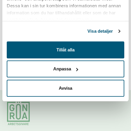
Dessa kan i sin tur kombinera informationen med annan
information som du har tillhandahållit eller som de har
samlat in när du har använt deras tjänster.
Visa detaljer
Tillåt alla
Anpassa
Avvisa
Footer