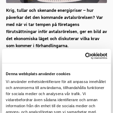
Krig, tullar och skenande energipriser – hur
påverkar det den kommande avtalsrörelsen? Var
med när vi tar tempen på företagens
förutsättningar inför avtalsrörelsen, ger en bild av
det ekonomiska läget och diskuterar vilka krav
som kommer i förhandlingarna.
Medverkande:
Marcus Widén, makroekonom SEB
Denna webbplats använder cookies
Anna Vargö, förhandlingschef Gröna arbetsgivare
Lena-Liisa Tengblad, vd Gröna arbetsgivare
Vi använder enhetsidentifierare för att anpassa innehållet
Eva Glückman, vd Grafiska Företagen
och annonserna till användarna, tillhandahålla funktioner
Erik Haara, vd TMF, Trä- och Möbelföretagen
för sociala medier och analysera vår trafik. Vi
Susanne Svärd Elfström, förhandlingschef Grafiska
vidarebefordrar även sådana identifierare och annan
Företagen och TMF
information från din enhet till de sociala medier och
annons- och analysföretag som vi samarbetar med.