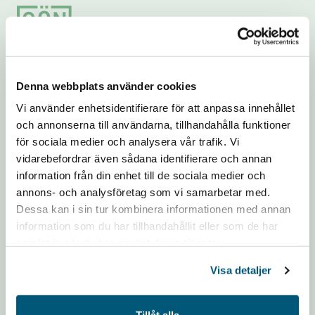
Footer
Denna webbplats använder cookies
Hitta direkt
Integritet
Vi använder enhetsidentifierare för att anpassa innehållet
Arbetsgivarstöd
Integritet och behandling av
och annonserna till användarna, tillhandahålla funktioner
personuppgifter
Fokusfrågor
för sociala medier och analysera vår trafik. Vi
Om cookies
Medlemskap
vidarebefordrar även sådana identifierare och annan
Cookieinställningar
Nyhetscenter
information från din enhet till de sociala medier och
annons- och analysföretag som vi samarbetar med.
Om oss
Dessa kan i sin tur kombinera informationen med annan
In English
information som du har tillhandahållit eller som de har
samlat in när du har använt deras tjänster.
Fakturering
Arbio AB
Visa detaljer
FE8631-5560672924
SE-831 90 Östersund
Tillåt alla