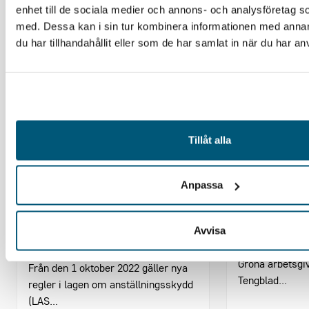
enhet till de sociala medier och annons- och analysföretag 
med. Dessa kan i sin tur kombinera informationen med anna
du har tillhandahållit eller som de har samlat in när du har an
Tillåt alla
NYHET
NYHET
Anpassa
Vad innebär nya LAS och
Gröna arbet
huvudavtalet för dig som
skrivit på 
Avvisa
arbetsgivare?
På förmiddagen
Gröna arbetsgi
Från den 1 oktober 2022 gäller nya
Tengblad...
regler i lagen om anställningsskydd
(LAS...