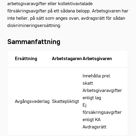
arbetsgivaravgifter eller kollektivavtalade
försäkringsavgifter på ett sådana belopp. Arbetsgivaren har
inte heller, på sätt som anges ovan, avdragsrätt för sådan
diskrimineringsersättning.
Sammanfattning
Ersättning
Arbets
tagaren
Arbets
givaren
Innehålla prel.
skatt
Arbetsgivaravgifter
enligt lag
Avgångsvederlag
Skattepliktigt
Ej
försäkringsavgifter
enligt KA
Avdragsrätt