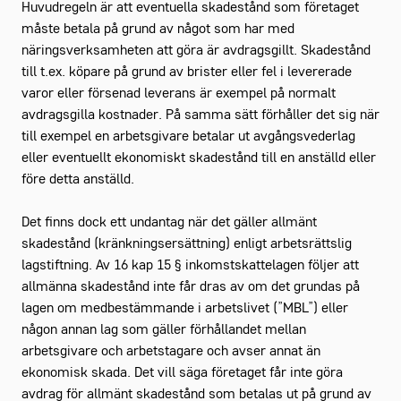
Huvudregeln är att eventuella skadestånd som företaget
måste betala på grund av något som har med
näringsverksamheten att göra är avdragsgillt. Skadestånd
till t.ex. köpare på grund av brister eller fel i levererade
varor eller försenad leverans är exempel på normalt
avdragsgilla kostnader. På samma sätt förhåller det sig när
till exempel en arbetsgivare betalar ut avgångsvederlag
eller eventuellt ekonomiskt skadestånd till en anställd eller
före detta anställd.
Det finns dock ett undantag när det gäller allmänt
skadestånd (kränkningsersättning) enligt arbetsrättslig
lagstiftning. Av 16 kap 15 § inkomstskattelagen följer att
allmänna skadestånd inte får dras av om det grundas på
lagen om medbestämmande i arbetslivet (”MBL”) eller
någon annan lag som gäller förhållandet mellan
arbetsgivare och arbetstagare och avser annat än
ekonomisk skada. Det vill säga företaget får inte göra
avdrag för allmänt skadestånd som betalas ut på grund av