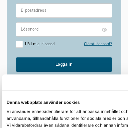
Håll mig inloggad
Glömt lösenord?
Logga in
Problem med inloggningen? Mejla oss på
medlemsregistret@grona.org
.
Denna webbplats använder cookies
Vi använder enhetsidentifierare för att anpassa innehållet och
Relaterade nyheter
användarna, tillhandahålla funktioner för sociala medier och a
Vi vidarebefordrar även sådana identifierare och annan inform