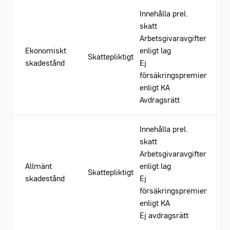
Innehålla prel.
skatt
Arbetsgivaravgifter
Ekonomiskt
enligt lag
Skattepliktigt
skadestånd
Ej
försäkringspremier
enligt KA
Avdragsrätt
Innehålla prel.
skatt
Arbetsgivaravgifter
Allmänt
enligt lag
Skattepliktigt
skadestånd
Ej
försäkringspremier
enligt KA
Ej avdragsrätt