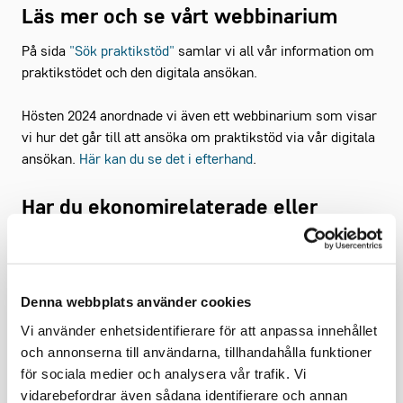
Läs mer och se vårt webbinarium
På sida
"Sök praktikstöd"
samlar vi all vår information om
praktikstödet och den digitala ansökan.
Hösten 2024 anordnade vi även ett webbinarium som visar
vi hur det går till att ansöka om praktikstöd via vår digitala
ansökan.
Här kan du se det i efterhand
.
Har du ekonomirelaterade eller
faktureringsfrågor?
Kontakta:
Denna webbplats använder cookies
Arbios ekonomiavdelning,
ekonomi@arbio.se
. Arbio AB är
Vi använder enhetsidentifierare för att anpassa innehållet
servicebolag för Gröna arbetsgivare
och annonserna till användarna, tillhandahålla funktioner
Har du frågor om praktikstödets kriterier och
för sociala medier och analysera vår trafik. Vi
upplägg?
vidarebefordrar även sådana identifierare och annan