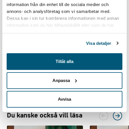
Kontakta:
information från din enhet till de sociala medier och
annons- och analysföretag som vi samarbetar med.
Björn Jonasson, förhandlare på Gröna arbetsgivare (090-71
Dessa kan i sin tur kombinera informationen med annan
82 87,
bjorn.jonasson@grona.org
)
information som du har tillhandahållit eller som de har
Ann-Soffie Perrin, förhandlare på Gröna arbetsgivare (036-
samlat in när du har använt deras tjänster.
30 32 20,
ann-soffie.perrin@grona.org
)
Freja Linderstam, förhandlare och sektionsansvarig för
Visa detaljer
skogsbruk på Gröna arbetsgivare (08-762 72 97,
freja.linderstam@grona.org
)
Tillåt alla
Anpassa
Dela
Avvisa
Du kanske också vill läsa