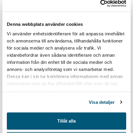
Denna webbplats använder cookies
Vi använder enhetsidentifierare för att anpassa innehållet
och annonserna till användarna, tillhandahålla funktioner
Förutom det stora rekryteringsbehovet uppger företagen
för sociala medier och analysera vår trafik. Vi
betydande svårigheter att tillsätta flera av de efterfrågade
vidarebefordrar även sådana identifierare och annan
rollerna. Svårast är det för företagen i mellersta Norrland
information från din enhet till de sociala medier och
där 82 procent uppger att det har blivit svårare att hitta rätt
annons- och analysföretag som vi samarbetar med.
kompetens under de senaste fem åren.
Dessa kan i sin tur kombinera informationen med annan
information som du har tillhandahållit eller som de har
Övriga roller som beskrivs som svåra att rekrytera till är
samlat in när du har använt deras tjänster.
virkesinköpare, skogsmaskinförare och banchefer inom
Visa detaljer
golfbranschen.
- Utbildningar måste bättre möta företagens behov och det
Tillåt alla
behövs tydligare vägar in i yrken där
rekryteringssvårigheterna är som störst. Detta kräver att