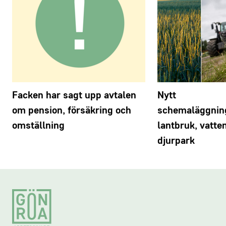
Facken har sagt upp avtalen
Nytt
om pension, försäkring och
schemaläggnin
omställning
lantbruk, vatte
djurpark
Footer