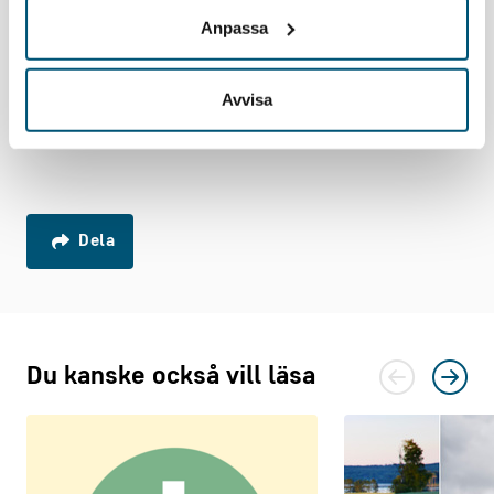
det finns relevanta utbildningar för de gröna näringarnas
Anpassa
behov inom det reguljära utbildningssystemet, säger
Kristine.
Avvisa
Här
kan du ta del av hela resultatet i undersökningen.
Dela
Du kanske också vill läsa