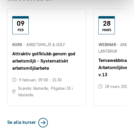
09
28
FEB
MARS
KURS
- ARBETSMILJÖ & GOLF
WEBINAR
- ARBETS
LANTBRUK
Attraktiv golfklubb genom god
Temawebbinarier
arbetsmiljö - Systematiskt
Arbetsmiljövecka
arbetsmiljöarbete
v.13
9 februari, 09:00 - 15:30
28 mars 2023
Scandic Västerås, Pilgatan 33 i
Västerås
Se alla kurser