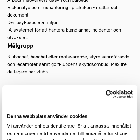
Arbetsmiljöverkets tillsyn och påföljder
Riskanalys och krishantering i praktiken - mallar och
dokument
Den psykosociala miljön
IA-systemet för att hantera bland annat incidenter och
olycksfall
Målgrupp
Klubbchef, banchef eller motsvarande, styrelseordförande
och ledamöter samt golfklubbens skyddsombud. Max tre
deltagare per klubb.
Kostnad
Självkostnadspris
1 950 kr
för klubb som är medlem i
Gröna arbetsgivare (
2 450 kr för övriga
), inklusive
utbildningsmaterial, fika och lunch för max 3 deltagare.
Denna webbplats använder cookies
Vi använder enhetsidentifierare för att anpassa innehållet
Kursledare
och annonserna till användarna, tillhandahålla funktioner