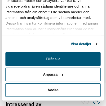
för sociala medier och analysera vår trafik. Vi
Camilla Backlund, arbetsmiljöexpert på Gröna arbetsgivare
vidarebefordrar även sådana identifierare och annan
och Lena Lindström och Magnus Jivén, rådgivare
information från din enhet till de sociala medier och
verksamhet och styrning på Svenska Golfförbundet.
annons- och analysföretag som vi samarbetar med.
Dessa kan i sin tur kombinera informationen med annan
Anmälan
information som du har tillhandahållit eller som de har
Anmäl dig här!
samlat in när du har använt deras tjänster.
Visa detaljer
Vid eventuella frågor kontakta
lena.lindstrom@golf.se
eller
magnus.jiven@golf.se
.
Tillåt alla
Varmt välkommen till en givande och värdefull dag!
Anpassa
Avvisa
Du kanske också är
intresserad av