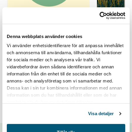
NYHET
NYHET
Facken har sagt upp avtalen
Nytt
Denna webbplats använder cookies
om pension, försäkring och
schemaläg
Vi använder enhetsidentifierare för att anpassa innehållet
och annonserna till användarna, tillhandahålla funktioner
omställning
för lantbru
Avtalen om pension, försäkring och
Nu lanserar Gr
för sociala medier och analysera vår trafik. Vi
omställning tecknas mellan Svenskt
ny version av
djurpark
vidarebefordrar även sådana identifierare och annan
Närin...
schemaläggnin
information från din enhet till de sociala medier och
annons- och analysföretag som vi samarbetar med.
Dessa kan i sin tur kombinera informationen med annan
information som du har tillhandahållit eller som de har
samlat in när du har använt deras tjänster.
Visa detaljer