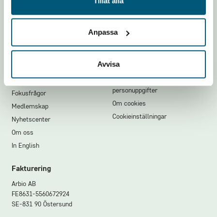
Tillåt alla
Footer
Anpassa
Avvisa
Hitta direkt
Integritet
Arbetsgivarstöd
Integritet och behandling av
personuppgifter
Fokusfrågor
Om cookies
Medlemskap
Cookieinställningar
Nyhetscenter
Om oss
In English
Fakturering
Arbio AB
FE8631-5560672924
SE-831 90 Östersund