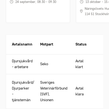
24 september, 08:30 - 09:30
13 oktober - 15
Näringslivets Hu
114 51 Stockho
Gäl
Avtalsnamn
Motpart
Status
Löp
Djursjukvård
Avtal
202
Seko
- arbetare
klart
202
Djursjukvård/
Sveriges
Djurparker
Veterinärförbund
Avtal
202
-
(SVF),
klara
202
tjänstemän
Unionen