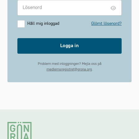
Håll mig inloggad
Glömt lösenord?
Logga in
Problem med inloggningen? Mejla oss på
medlemsregistret@grona.org
.
Footer