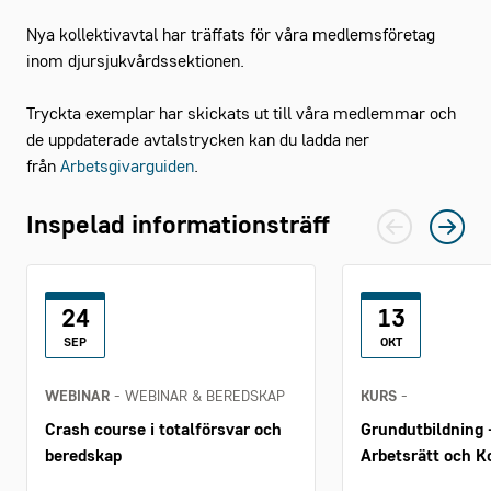
Nya kollektivavtal har träffats för våra medlemsföretag
inom djursjukvårdssektionen.
Tryckta exemplar har skickats ut till våra medlemmar och
de uppdaterade avtalstrycken kan du ladda ner
från
Arbetsgivarguiden
.
Inspelad informationsträff
24
13
SEP
OKT
WEBINAR
- WEBINAR & BEREDSKAP
KURS
-
Crash course i totalförsvar och
Grundutbildning 
beredskap
Arbetsrätt och Ko