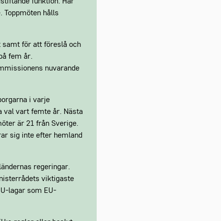
stiftande funktion. Här
e. Toppmöten hålls
samt för att föreslå och
på fem år.
Kommissionens nuvarande
orgarna i varje
val vart femte år. Nästa
öter är 21 från Sverige.
r sig inte efter hemland
ländernas regeringar.
nisterrådets viktigaste
 EU-lagar som EU-