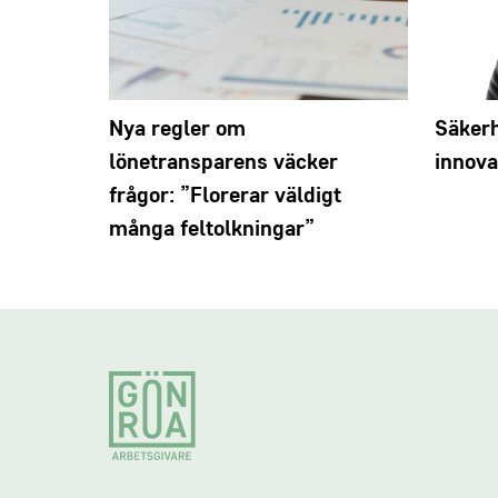
Nya regler om
Säkerh
lönetransparens väcker
innova
frågor: ”Florerar väldigt
många feltolkningar”
Footer