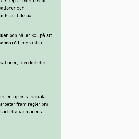
U:s regler eller beslut
sationer och
har kränkt deras
en och håller koll på att
männa råd, men inte i
isationer, myndigheter
den europeiska sociala
 arbetar fram regler om
med arbetsmarknadens