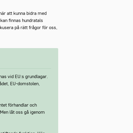
 här att kunna bidra med
g kan finnas hundratals
okusera på rätt frågor för oss,
knas vid EU:s grundlagar.
rådet, EU-domstolen,
tet förhandlar och
. Men låt oss gå igenom