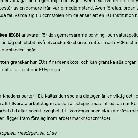
ller att lagar och regler följs och avgör eventuella tvister om hur E
består av en domare från varje medlemsland. Även företag, organi
ssa fall vända sig till domstolen om de anser att en EU-institution 
ken (ECB)
ansvarar för den gemensamma penning- och valutapolitik
på en låg och stabil nivå. Svenska Riksbanken sitter med i ECB:s all
 euroländer ingår.
ätten
granskar hur EU:s finanser sköts, och kan granska alla organ
emot eller hanterar EU-pengar.
knadens parter i EU kallas den sociala dialogen är en viktig del i 
att tillvarata arbetstagarnas och arbetsgivarnas intressen när EU
, arbetstid eller social trygghet. EU-kommissionen ska samråda 
den lägger fram förslag inom arbetsmarknadsområdet.
ropa.eu, riksdagen.se, ui.se