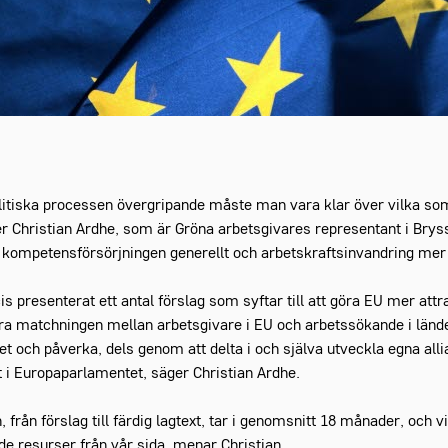
litiska processen övergripande måste man vara klar över vilka som
r Christian Ardhe, som är Gröna arbetsgivares representant i Brysse
kompetensförsörjningen generellt och arbetskraftsinvandring mer 
presenterat ett antal förslag som syftar till att göra EU mer attra
tra matchningen mellan arbetsgivare i EU och arbetssökande i länd
t och påverka, dels genom att delta i och själva utveckla egna alli
t i Europaparlamentet, säger Christian Ardhe.
, från förslag till färdig lagtext, tar i genomsnitt 18 månader, och 
e resurser från vår sida, menar Christian.