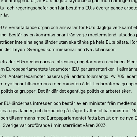
n kallat toppmötet, är EU:s högsta styrande organ men har ingen lag
ats- och regeringschefer och här bestäms EU:s övergripande arbet
r år.
U:s verkställande organ och ansvarar för EU:s dagliga verksamhet 
ing. Består av en kommissionär från varje medlemsland, utsedda 
räder inte sina egna länder utan ska tänka på hela EU:s bästa. 
on der Leyen. Sveriges kommissionär är Ylva Johansson.
reträder EU-medborgarnas intressen, ungefär som riksdagen. Medb
m Europaparlamentets ledamöter (EU-parlamentariker) i allmänna 
2024. Antalet ledamöter baseras på landets folkmängd. Av 705 ledam
m nya lagar tillsammans med ministerrådet. Ledamöterna gruppera
 politiska grupper. Det är där det egentliga politiska arbetet sker.
er EU-ländernas intressen och består av en minister från medlems
sina egna länder, och beroende på frågor träffas olika ministrar. Mi
ra och tillsammans med Europaparlamentet fatta beslut om de nya
 Sverige var ordförande i ministerrådet våren 2023.