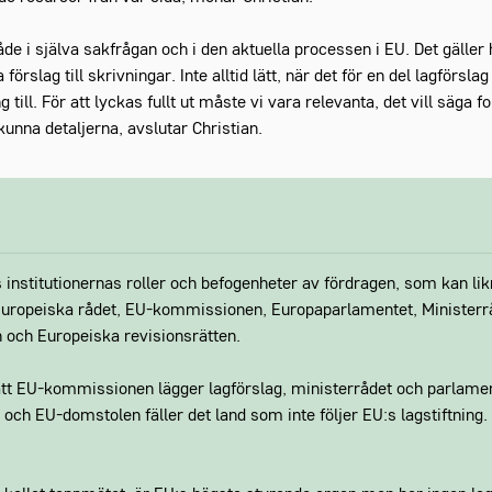
åde i själva sakfrågan och i den aktuella processen i EU. Det gäller
örslag till skrivningar. Inte alltid lätt, när det för en del lagförsla
g till. För att lyckas fullt ut måste vi vara relevanta, det vill säga f
unna detaljerna, avslutar Christian.
as institutionernas roller och befogenheter av fördragen, som kan li
r Europeiska rådet, EU-kommissionen, Europaparlamentet, Minister
 och Europeiska revisionsrätten.
tt EU-kommissionen lägger lagförslag, ministerrådet och parlamen
 och EU-domstolen fäller det land som inte följer EU:s lagstiftning