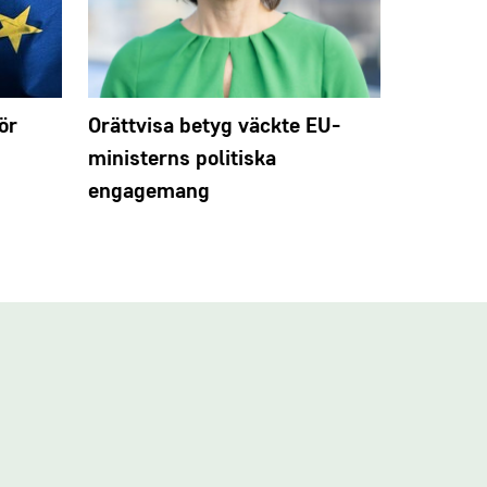
ör
Orättvisa betyg väckte EU-
Toppkand
ministerns politiska
om indus
engagemang