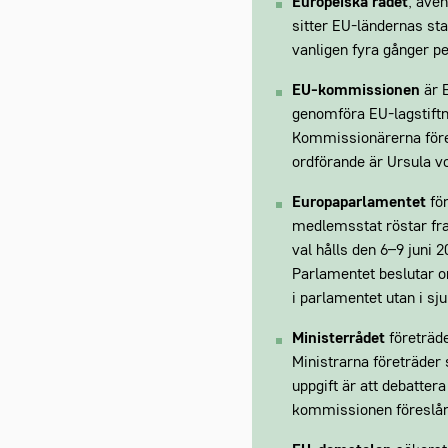
Europeiska rådet
, äve
sitter EU-ländernas st
vanligen fyra gånger pe
EU-kommissionen
är E
genomföra EU-lagstiftn
Kommissionärerna föret
ordförande är Ursula v
Europaparlamentet
fö
medlemsstat röstar fra
val hålls den 6–9 juni 
Parlamentet beslutar o
i parlamentet utan i sju
Ministerrådet
företräd
Ministrarna företräder 
uppgift är att debatte
kommissionen föreslår.