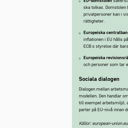
EU-domstolen
säkerstä
ska tolkas. Domstolen 
privatpersoner kan i vi
rättigheter.
Europeiska centralban
inflationen i EU hålls 
ECB:s styrelse där bara
Europeiska revisionsr
och personer som tar 
Sociala dialogen
Dialogen mellan arbetsmar
modellen. Den handlar om 
till exempel arbetsmiljö
parter på EU-nivå innan 
Källor: european-union.eu