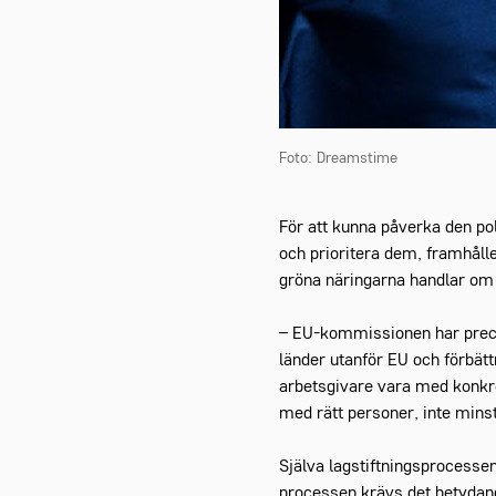
Foto: Dreamstime
För att kunna påverka den po
och prioritera dem, framhålle
gröna näringarna handlar om 
– EU-kommissionen har precis 
länder utanför EU och förbät
arbetsgivare vara med konkre
med rätt personer, inte mins
Själva lagstiftningsprocessen
processen krävs det betydand