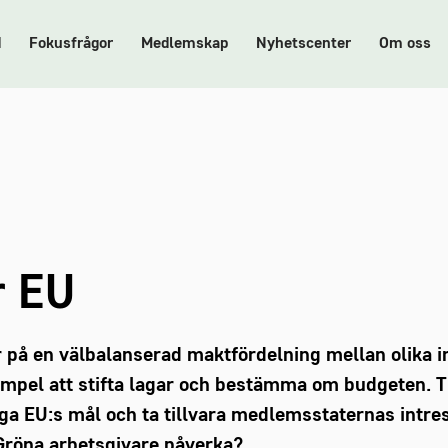
d
Fokusfrågor
Medlemskap
Nyhetscenter
Om oss
r EU
på en välbalanserad maktfördelning mellan olika in
exempel att stifta lagar och bestämma om budgeten.
liga EU:s mål och ta tillvara medlemsstaternas intre
 Gröna arbetsgivare påverka?