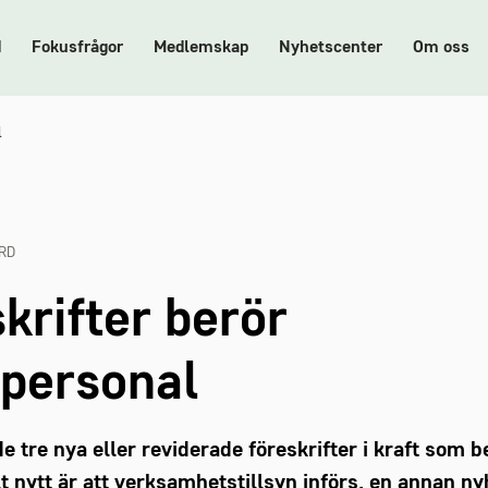
d
Fokusfrågor
Medlemskap
Nyhetscenter
Om oss
l
RD
krifter berör
opersonal
 tre nya eller reviderade föreskrifter i kraft som b
t nytt är att verksamhetstillsyn införs, en annan nyh