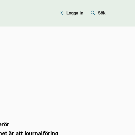
Logga in
Sök
erör
et är att journalföring