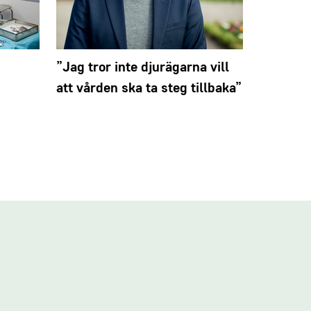
”Jag tror inte djurägarna vill
Vikariat
att vården ska ta steg tillbaka”
veterinä