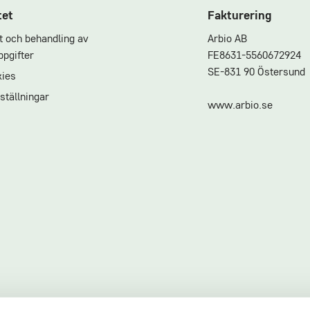
tet
Fakturering
et och behandling av
Arbio AB
pgifter
FE8631-5560672924
SE-831 90 Östersund
ies
ställningar
www.arbio.se