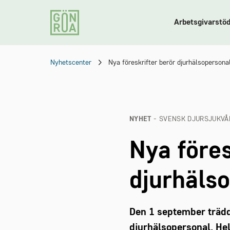
Arbetsgivarstö
Nyhetscenter
Nya föreskrifter berör djurhälsopersona
NYHET
- SVENSK DJURSJUKVÅ
Nya föres
djurhäls
Den 1 september trädde
djurhälsopersonal. Hel