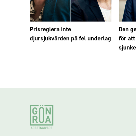
Prisreglera inte
Den ge
djursjukvården på fel underlag
för at
sjunke
Footer