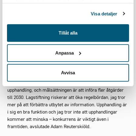
samlat in när du har använt deras tjänster.
och i Upphandlingsmyndighetens insynsråd, och
Patrik
Lundqvist
, riksdagsledamot (S), suppleant i
Visa detaljer
finansutskottet.
– Det här är ett jätteproblem som vi inte lyckats hantera
Tillåt alla
och jag välkomnar verkligen den här rapporten. Ett brett
samarbete kring frågan är viktigt, precis som att kunna
Anpassa
dela information. Även om det går lite långsamt upplever
jag att det finns en större medvetenhet bland många parter
kring detta idag, sa Patrik Lundqvist.
Avvisa
– Regeringen lanserade i höstas en färdväg mot bättre
upphandling, och målsättningen är att införa fler åtgärder
till 2030. Lagstiftning riskerar att öka regelbördan, jag tror
mer på att förbättra utbytet av information. Upphandling är
i sig en bra funktion och jag tror inte att upphandlingar
kommer att minska – konkurrens är viktigt även i
framtiden, avslutade Adam Reuterskiöld.