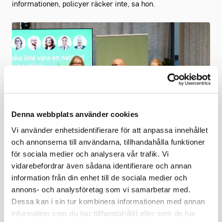
informationen, policyer räcker inte, sa hon.
Denna webbplats använder cookies
Vi använder enhetsidentifierare för att anpassa innehållet
och annonserna till användarna, tillhandahålla funktioner
för sociala medier och analysera vår trafik. Vi
Ellen Hausel Heldahl, jurist på Svenskt Näringsliv, Mattias
vidarebefordrar även sådana identifierare och annan
Schulstad, utredare på LO och Karin Peedu, upphandslingsstrateg
information från din enhet till de sociala medier och
på SKR.
annons- och analysföretag som vi samarbetar med.
Dessa kan i sin tur kombinera informationen med annan
Sist upp på podiet var politikerna
Adam Reuterskiöld
,
information som du har tillhandahållit eller som de har
riksdagsledamot (M), ledamot i ledamot finansutskottet