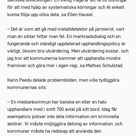
tekniska utvecklingen. En viktig fråga är att få till lösningar
för att med hjälp av systematiska körningar och AI enkelt
kunna följa upp olika data, sa Ellen Hausel.
– Det är som att gå med metalldetektor på järnskrot, vart
man än siktar hittar man fel. En marknadsdialog och en
fungerande och ständigt uppdaterad upphandlingspolicy är
viktigt, liksom bra utvärdering. Men utvärdering kostar, och
jag tror att kommunerna kommer att upphandla mindre
framöver och göra mer i egen regi, sa Mattias Schulstad.
Karin Peedu delade problembilden, men ville tydliggöra
kommunernas sits:
– En mediankommun har kanske en eller en halv
upphandlare med i snitt 700 avtal på sitt bord. Idag får
exempelvis poliser inte dela information om kriminella
aktörer. Vi måste möjliggöra delning av information, och
kommuner måste ha redskap att använda den