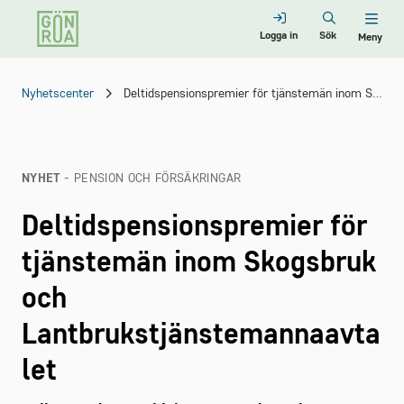
Logga in
Sök
Meny
Nyhetscenter
Deltidspensionspremier för tjänstemän inom Skogsbruk och Lantbrukstjänstemannaavtalet
NYHET
- PENSION OCH FÖRSÄKRINGAR
Deltidspensionspremier för
tjänstemän inom Skogsbruk
och
Lantbrukstjänstemannaavta
let