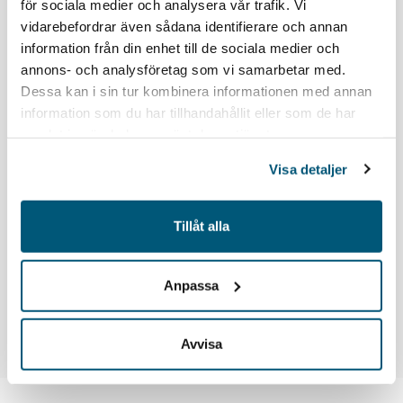
för sociala medier och analysera vår trafik. Vi
vidarebefordrar även sådana identifierare och annan
information från din enhet till de sociala medier och
annons- och analysföretag som vi samarbetar med.
Dessa kan i sin tur kombinera informationen med annan
information som du har tillhandahållit eller som de har
samlat in när du har använt deras tjänster.
Lovisa Nellevad
Visa detaljer
Biträdande förhandlingschef
08-762 79 76
E-post
Tillåt alla
Anpassa
Dela
Avvisa