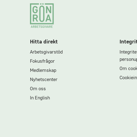
Footer
Hitta direkt
Integri
Arbetsgivarstöd
Integrit
personup
Fokusfrågor
Om cook
Medlemskap
Cookiein
Nyhetscenter
Om oss
In English