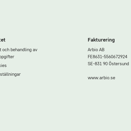
tet
Fakturering
et och behandling av
Arbio AB
pgifter
FE8631-5560672924
SE-831 90 Östersund
ies
ställningar
www.arbio.se