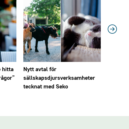
 hitta
Nytt avtal för
Nytt avt
rågor”
sällskapsdjursverksamheter
tecknat
tecknat med Seko