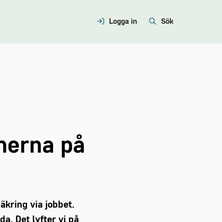
Logga in
Sök
nerna på
äkring via jobbet.
a. Det lyfter vi på