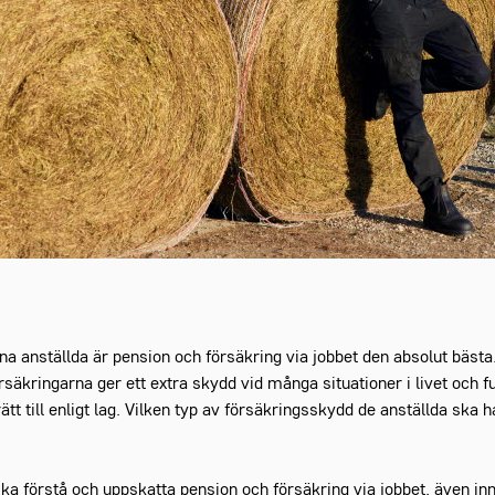
na anställda är pension och försäkring via jobbet den absolut bästa
örsäkringarna ger ett extra skydd vid många situationer i livet oc
rätt till enligt lag. Vilken typ av försäkringsskydd de anställda ska
 ska förstå och uppskatta pension och försäkring via jobbet, även in