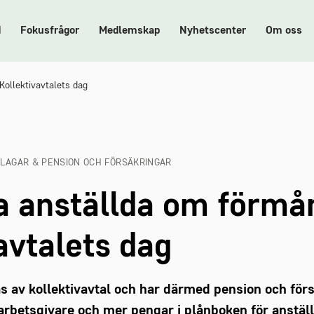
d
Fokusfrågor
Medlemskap
Nyhetscenter
Om oss
Kollektivavtalets dag
 LAGAR & PENSION OCH FÖRSÄKRINGAR
na anställda om förmå
avtalets dag
s av kollektivavtal och har därmed pension och förs
arbetsgivare och mer pengar i plånboken för anställd