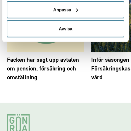
Anpassa
Avvisa
Facken har sagt upp avtalen
Inför säsongen 
om pension, försäkring och
Försäkringskass
omställning
vård
Footer