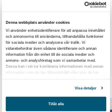
Arbetsmarknadens parter överens om
förändringar i kollektivavtalade pensioner och
Denna webbplats använder cookies
försäkringar (svensktnaringsliv.se)
Vi använder enhetsidentifierare för att anpassa innehållet
och annonserna till användarna, tillhandahålla funktioner
för sociala medier och analysera vår trafik. Vi
vidarebefordrar även sådana identifierare och annan
information från din enhet till de sociala medier och
Dela
annons- och analysföretag som vi samarbetar med.
Dessa kan i sin tur kombinera informationen med annan
information som du har tillhandahållit eller som de har
samlat in när du har använt deras tjänster.
Visa detaljer
Du kanske också vill läsa
Tillåt alla