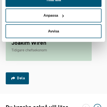
Anpassa
Avvisa
Joakim Wirén
Tidigare chefsekonom
Dela