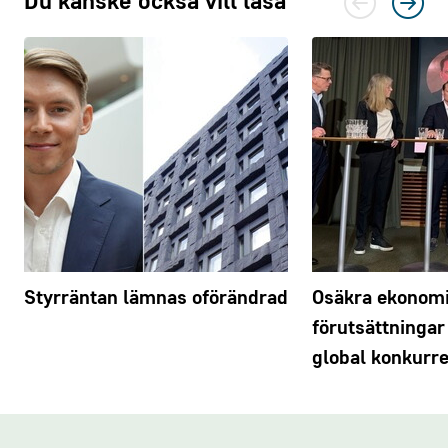
Du kanske också vill läsa
Styrräntan lämnas oförändrad
Osäkra ekonom
förutsättningar
global konkurr