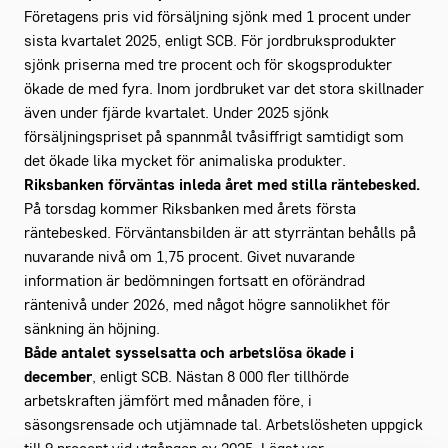
Företagens pris vid försäljning sjönk med 1 procent under
sista kvartalet 2025, enligt SCB. För jordbruksprodukter
sjönk priserna med tre procent och för skogsprodukter
ökade de med fyra. Inom jordbruket var det stora skillnader
även under fjärde kvartalet. Under 2025 sjönk
försäljningspriset på spannmål tvåsiffrigt samtidigt som
det ökade lika mycket för animaliska produkter.
Riksbanken förväntas inleda året med stilla räntebesked.
På torsdag kommer Riksbanken med årets första
räntebesked. Förväntansbilden är att styrräntan behålls på
nuvarande nivå om 1,75 procent. Givet nuvarande
information är bedömningen fortsatt en oförändrad
räntenivå under 2026, med något högre sannolikhet för
sänkning än höjning.
Både antalet sysselsatta och arbetslösa ökade i
december
, enligt SCB. Nästan 8 000 fler tillhörde
arbetskraften jämfört med månaden före, i
säsongsrensade och utjämnade tal. Arbetslösheten uppgick