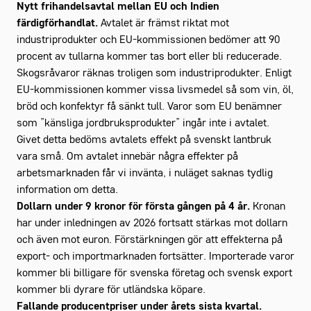
Nytt frihandelsavtal mellan EU och Indien
färdigförhandlat.
Avtalet är främst riktat mot
industriprodukter och EU-kommissionen bedömer att 90
procent av tullarna kommer tas bort eller bli reducerade.
Skogsråvaror räknas troligen som industriprodukter. Enligt
EU-kommissionen kommer vissa livsmedel så som vin, öl,
bröd och konfektyr få sänkt tull. Varor som EU benämner
som ”känsliga jordbruksprodukter” ingår inte i avtalet.
Givet detta bedöms avtalets effekt på svenskt lantbruk
vara små. Om avtalet innebär några effekter på
arbetsmarknaden får vi invänta, i nuläget saknas tydlig
information om detta.
Dollarn under 9 kronor för första gången på 4 år.
Kronan
har under inledningen av 2026 fortsatt stärkas mot dollarn
och även mot euron. Förstärkningen gör att effekterna på
export- och importmarknaden fortsätter. Importerade varor
kommer bli billigare för svenska företag och svensk export
kommer bli dyrare för utländska köpare.
Fallande producentpriser under årets sista kvartal.