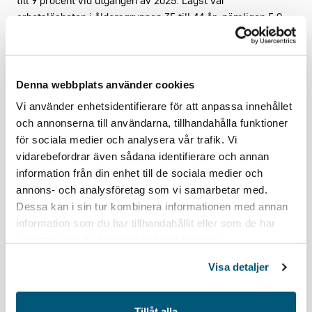
till 9 procent vid utgången av 2025. Lägst var
arbetslösheten i åldersgruppen 35 till 44 år, nämligen 5,9
procent.
Gröna arbetsgivares
Denna webbplats använder cookies
ekonomisvep
Vi använder enhetsidentifierare för att anpassa innehållet
och annonserna till användarna, tillhandahålla funktioner
I ekonomisvepet sammanställer chefsekonom
för sociala medier och analysera vår trafik. Vi
Joakim Wirén händelser i ekonomin som direkt
vidarebefordrar även sådana identifierare och annan
eller indirekt påverkar medlemsföretagen i Gröna
information från din enhet till de sociala medier och
arbetsgivare.
annons- och analysföretag som vi samarbetar med.
Dessa kan i sin tur kombinera informationen med annan
information som du har tillhandahållit eller som de har
samlat in när du har använt deras tjänster.
Visa detaljer
Tillåt alla