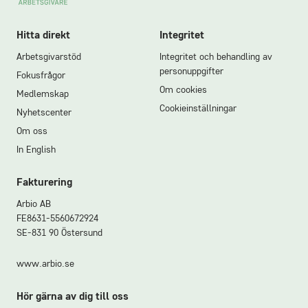
Legalisering hos thailändska
Hitta direkt
ambassaden i Stockholm
Integritet
Efter att dokumenten legaliserats hos
Arbetsgivarstöd
Integritet och behandling av
personuppgifter
Utrikesdepartementet behöver de även
Fokusfrågor
Om cookies
legaliseras hos den thailändska
Medlemskap
Cookieinställningar
ambassaden i Stockholm. Detta sker
Nyhetscenter
Om oss
enklast fysiskt på ambassaden
In English
(Floragatan 3, Stockholm). För detta
krävs att du
bokar en tid på thailändska
Fakturering
ambassaden
. Samtliga dokument ska
Arbio AB
vara på engelska, alternativt svenska
FE8631-5560672924
och
engelska om dokumentet på
SE-831 90 Östersund
svenska är originaldokumentet.
www.arbio.se
Till Thailands ambassad behöver du ha
Hör gärna av dig till oss
med dig följande dokument: