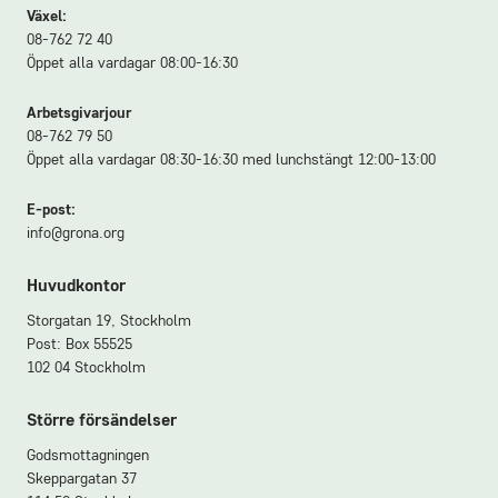
Växel:
08-762 72 40
• Dokument som legaliserats hos UD:
Öppet alla vardagar 08:00-16:30
- Anställningsavtal. På engelska eller
thailändska, med underskrift från både
Arbetsgivarjour
08-762 79 50
arbetsgivare och arbetstagare. Ska
Öppet alla vardagar 08:30-16:30 med lunchstängt 12:00-13:00
innehålla information om kollektivavtal
samt boende.
E-post:
info@grona.org
- Försäkringsintyg (liv- och
sjukförsäkring som täcker vistelsen i
Huvudkontor
Sverige.)
Storgatan 19, Stockholm
- Arbetstillståndsbesked utfärdat av
Post: Box 55525
Migrationsverket.
102 04 Stockholm
- Företagsregistreringsbevis.
Större försändelser
• Övriga dokument:
Godsmottagningen
Skeppargatan 37
-
Ansökningsformulär för legalisering