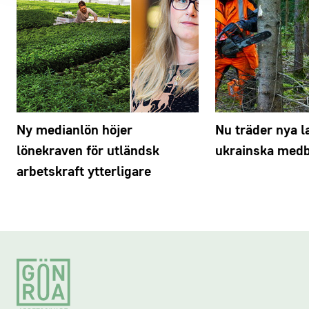
äkta samt i vilken egenskap
Migrationsverket för ansökan om
utresetillstånd. Detta dokument
undertecknaren har skrivit på. Varje
arbetstillstånd i Sverige
benämns (แบบ จง.23).
legalisering hos UD, det vill säga varje
Här har ingen förändring skett, rådande
namnteckning jämte sigill/stämpel på en
Förberedelser av resedokument
regler om anställningsvillkor i nivå med
handling som ska intygas, kostar 255
Arbetstagaren ska ansöka om
gällande kollektivavtal gäller fortsatt.
kronor. Avgiften betalas på plats med
visum/inresetillstånd till Sverige.
För annan anställningsform än
betal- eller kreditkort. Legalisering sker
säsongsanställning gäller fortsatt
Ny medianlön höjer
Nu träder nya l
Resa till Sverige
.
fysiskt på plats hos
lönenivå motsvarande 80 procent av den
lönekraven för utländsk
ukrainska medbo
Utrikesdepartementet på
svenska medianlönen. För detaljerad
arbetskraft ytterligare
Malmtorgsgatan 3 A i Stockholm,
info, se
Gröna arbetsgivares guide om
måndagar–torsdagar mellan klockan
att anställa utländsk arbetskraft
.
09.00 och 11.00. Tidsbokning är inte
Migrationsverket utfärdar
möjlig, utan i stället gäller drop-in under
arbetstillstånd
angivna tider. På deras hemsida hittar
Footer
du all
information om legalisering hos
Utrikesdepartementet
.