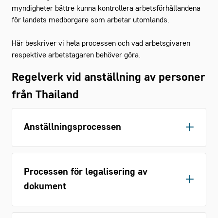
myndigheter bättre kunna kontrollera arbetsförhållandena
för landets medborgare som arbetar utomlands.
Här beskriver vi hela processen och vad arbetsgivaren
respektive arbetstagaren behöver göra.
Regelverk vid anställning av personer
från Thailand
Anställningsprocessen
Påbörja anställningsprocessen som
vanligt
För detaljerad info, se
Gröna
Processen för legalisering av
arbetsgivares guide om att anställa
dokument
utländsk arbetskraft
.
Bestyrkande av dokument hos
Notarius Publicus
Utfärda ett anställningsavtal